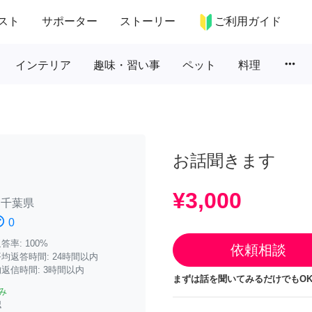
スト
サポーター
ストーリー
ご利用ガイド
more_horiz
インテリア
趣味・習い事
ペット
料理
お話聞きます
¥3,000
/
千葉県
atisfied
0
率: 100%
依頼相談
均返答時間: 24時間以内
返信時間: 3時間以内
まずは話を聞いてみるだけでもOK
み
認