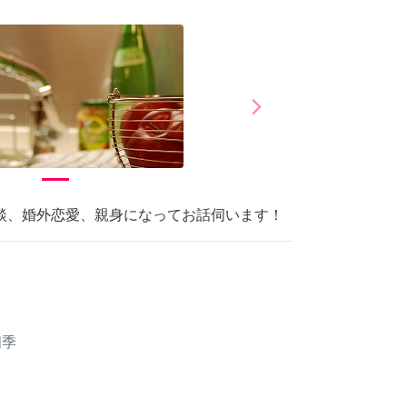
arrow_forward_ios
Next
談、婚外恋愛、親身になってお話伺います！
四季