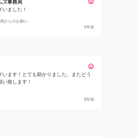
tag_faces
ムズ事務局
ざいました！
局からのお願い
6年前
tag_faces
ざいます！とても助かりました。またどう
願い致します！
8年前