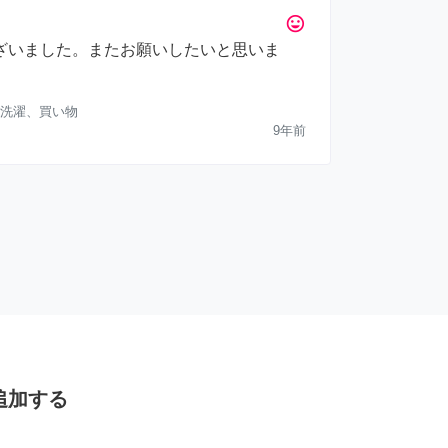
tag_faces
ざいました。またお願いしたいと思いま
洗濯、買い物
9年前
追加する