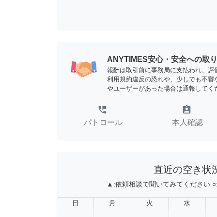
ANYTIMES安心・安全への取
報酬は取引前に事務局に支払われ、評
利用規約違反の恐れや、少しでも不審
やユーザーがあった場合は通報してく
perm_phone_msg
assignment_ind
パトロール
本人確認
直近の空き状
▲:
依頼相談で聞いてみてください
○
日
月
火
水