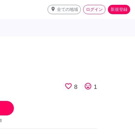
place
全ての地域
ログイン
新規登録
favorite_border
tag_faces
8
1
!