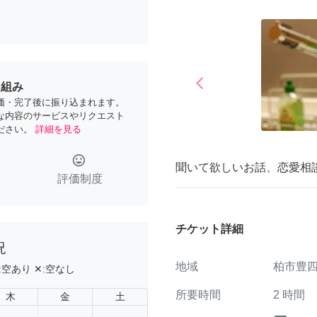
arrow_back_ios
り組み
Previous
価・完了後に振り込まれます。
な内容のサービスやリクエスト
ださい。
詳細を見る
tag_faces
聞いて欲しいお話、恋愛相
評価制度
チケット詳細
況
地域
柏市豊
:
空あり
✕:
空なし
所要時間
2
時間
木
金
土