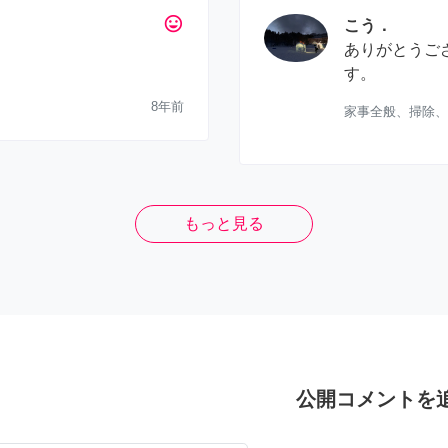
tag_faces
こう．
ありがとうご
す。
8年前
家事全般、掃除、
もっと見る
公開コメントを