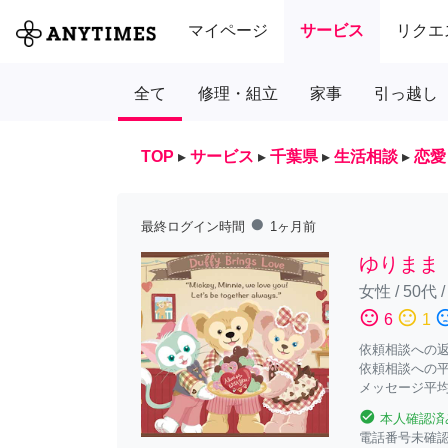
マイページ
サービス
リクエ
全て
修理・組立
家事
引っ越し
TOP
▸
サービス
▸
千葉県
▸
生活相談
▸
恋愛
fiber_manual_record
最終ログイン時間
1ヶ月前
ゆりまま
女性
/
50代
sentiment_satisfied
sentiment_neutral
sentiment_diss
6
1
依頼相談への返答
依頼相談への平
メッセージ平均
check_circle
本人確認済
電話番号未確