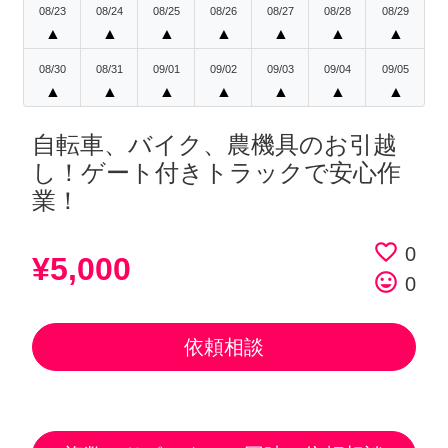
08/23
08/24
08/25
08/26
08/27
08/28
08/29
▲
▲
▲
▲
▲
▲
▲
08/30
08/31
09/01
09/02
09/03
09/04
09/05
▲
▲
▲
▲
▲
▲
▲
自転車、バイク、農機具のお引越
し！ゲート付きトラックで安心作
業！
favorite_border
0
¥5,000
tag_faces
0
依頼相談