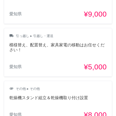
¥9,000
愛知県
local_shipping
引っ越し
▸ 引越し・運送
模様替え、配置替え、家具家電の移動はお任せくだ
さい！
¥5,000
愛知県
attachment
その他
▸ その他
乾燥機スタンド組立＆乾燥機取り付け設置
¥8,000
愛知県