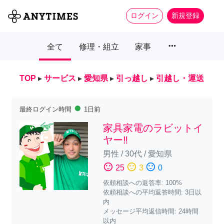
ログイン
新規登録
more_horiz
全て
修理・組立
家事
TOP
▸
サービス
▸
愛知県
▸
引っ越し
▸
引越し・運送
fiber_manual_record
最終ログイン時間
1日前
家具家電のラビットイ
ヤー‼️
男性
/
30代
/
愛知県
sentiment_satisfied
sentiment_neutral
sentiment_dissatisfied
25
3
0
依頼相談への返答率: 100%
依頼相談への平均返答時間: 3日以
内
メッセージ平均返信時間: 24時間
以内