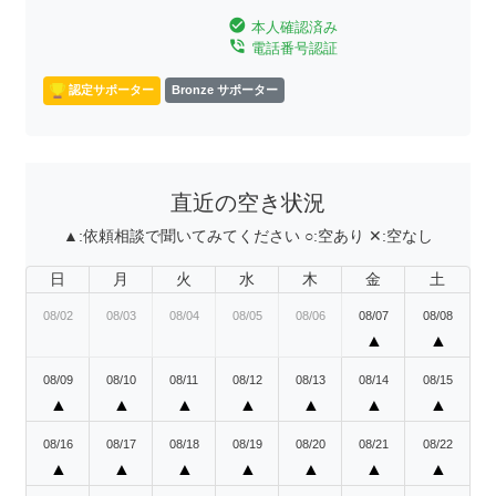
check_circle
本人確認済み
phone_in_talk
電話番号認証
認定サポーター
Bronze サポーター
直近の空き状況
▲:
依頼相談で聞いてみてください
○:
空あり
✕:
空なし
日
月
火
水
木
金
土
08/02
08/03
08/04
08/05
08/06
08/07
08/08
▲
▲
08/09
08/10
08/11
08/12
08/13
08/14
08/15
▲
▲
▲
▲
▲
▲
▲
08/16
08/17
08/18
08/19
08/20
08/21
08/22
▲
▲
▲
▲
▲
▲
▲