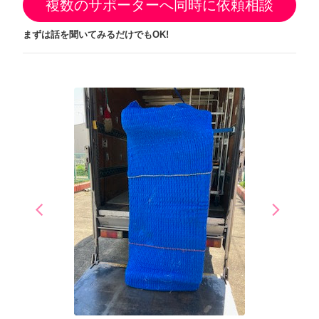
複数のサポーターへ同時に依頼相談
まずは話を聞いてみるだけでもOK!
arrow_back_ios
arrow_forward_ios
Previous
Next