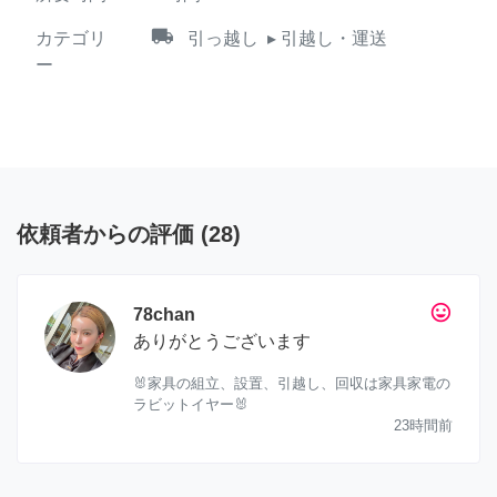
local_shipping
カテゴリ
引っ越し
▸ 引越し・運送
ー
依頼者からの評価
(
28
)
tag_faces
78chan
ありがとうございます
🐰家具の組立、設置、引越し、回収は家具家電の
ラビットイヤー🐰
23時間前