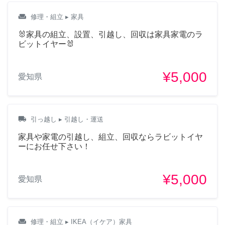
weekend
修理・組立
▸ 家具
🐰家具の組立、設置、引越し、回収は家具家電のラ
ビットイヤー🐰
¥5,000
愛知県
local_shipping
引っ越し
▸ 引越し・運送
家具や家電の引越し、組立、回収ならラビットイヤ
ーにお任せ下さい！
¥5,000
愛知県
weekend
修理・組立
▸ IKEA（イケア）家具