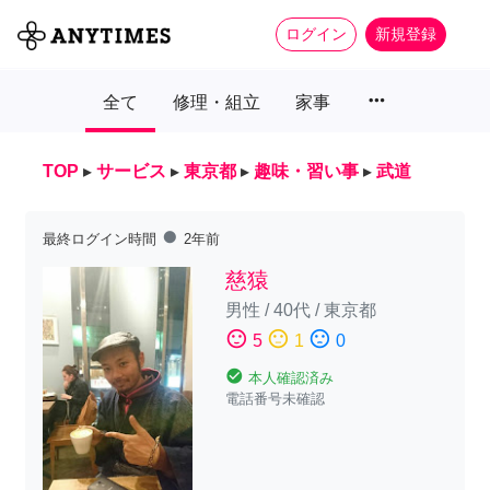
ログイン
新規登録
more_horiz
全て
修理・組立
家事
TOP
▸
サービス
▸
東京都
▸
趣味・習い事
▸
武道
fiber_manual_record
最終ログイン時間
2年前
慈猿
男性
/
40代
/
東京都
sentiment_satisfied
sentiment_neutral
sentiment_dissatisfied
5
1
0
check_circle
本人確認済み
電話番号未確認