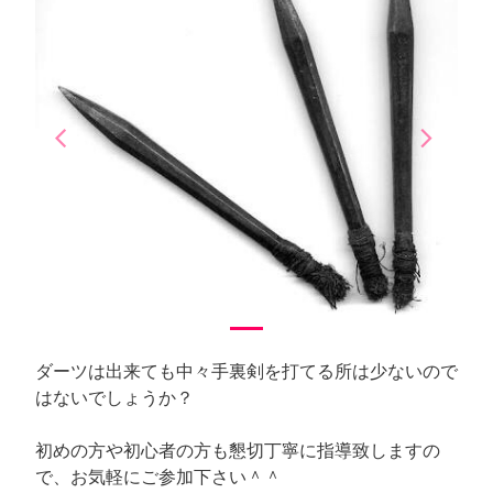
arrow_back_ios
arrow_forward_ios
Previous
Next
ダーツは出来ても中々手裏剣を打てる所は少ないので
はないでしょうか？
初めの方や初心者の方も懇切丁寧に指導致しますの
で、お気軽にご参加下さい＾＾