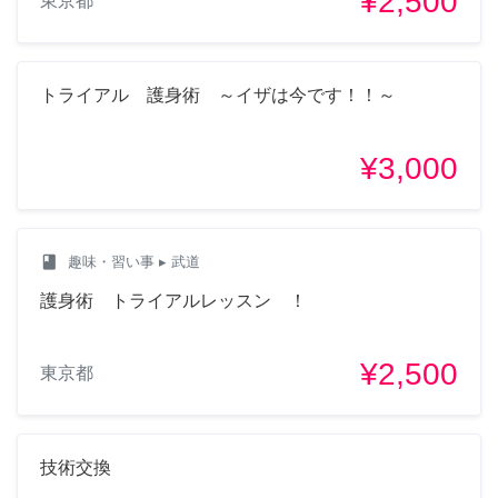
¥2,500
東京都
トライアル 護身術 ～イザは今です！！～
¥3,000
class
趣味・習い事
▸ 武道
護身術 トライアルレッスン ！
¥2,500
東京都
技術交換