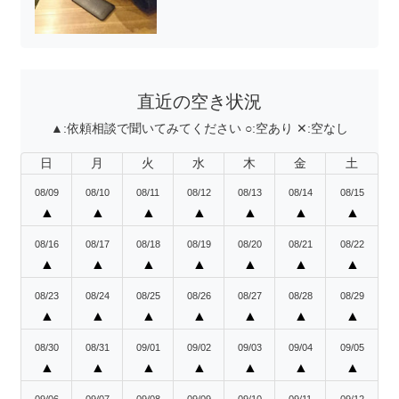
直近の空き状況
▲:
依頼相談で聞いてみてください
○:
空あり
✕:
空なし
日
月
火
水
木
金
土
08/09
08/10
08/11
08/12
08/13
08/14
08/15
▲
▲
▲
▲
▲
▲
▲
08/16
08/17
08/18
08/19
08/20
08/21
08/22
▲
▲
▲
▲
▲
▲
▲
08/23
08/24
08/25
08/26
08/27
08/28
08/29
▲
▲
▲
▲
▲
▲
▲
08/30
08/31
09/01
09/02
09/03
09/04
09/05
▲
▲
▲
▲
▲
▲
▲