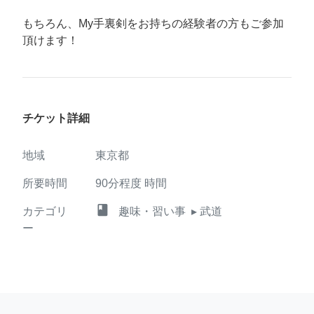
もちろん、My手裏剣をお持ちの経験者の方もご参加
頂けます！
チケット詳細
地域
東京都
所要時間
90分程度
時間
class
カテゴリ
趣味・習い事
▸ 武道
ー