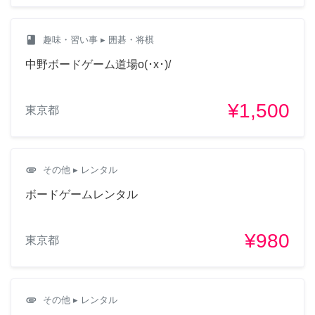
class
趣味・習い事
▸ 囲碁・将棋
中野ボードゲーム道場o(･x･)/
¥1,500
東京都
attachment
その他
▸ レンタル
ボードゲームレンタル
¥980
東京都
attachment
その他
▸ レンタル