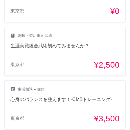
¥0
東京都
class
趣味・習い事
▸ 武道
生涯実戦総合武術初めてみませんか？
¥2,500
東京都
chat
生活相談
▸ 健康
心身のバランスを整えます！-CMBトレーニング-
¥3,500
東京都