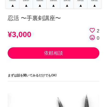
09/06
09/07
09/08
09/09
09/10
09/11
09/12
▲
▲
▲
▲
▲
▲
▲
忍活 〜手裏剣講座〜
favorite_border
2
¥3,000
tag_faces
0
依頼相談
まずは話を聞いてみるだけでもOK!