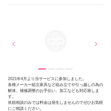
arrow_back_ios
arrow_forward_ios
Previous
Next
2021年4月より当サービスに参加しました。
各種メーカー組立家具など組み立てや引っ越しの為の
解体、補修調整のお手伝い、加工なども対応致しま
す。
依頼相談のみでは料金は発生しませんのでぜひお気軽
にご相談ください。