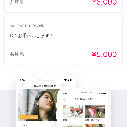
¥3,000
兵庫県
attachment
その他
▸ その他
DIYお手伝いします‼︎
¥5,000
兵庫県