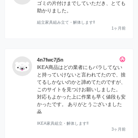
ゴミの片付けまでしていただき、とても
助かりました。
組立家具組み立て・解体します‼︎
1ヶ月前
tag_faces
4n7fwc7j5n
IKEA商品はどの業者にもバラしてない
と持っていけないと言われてたので、捨
てるしかないのかと諦めてたのですが、
このサイトを見つけお願いしました。
対応もよかった上に作業も早く値段も安
かったです。 ありがとうございました
🙇
IKEA家具組立・解体します‼︎
3ヶ月前