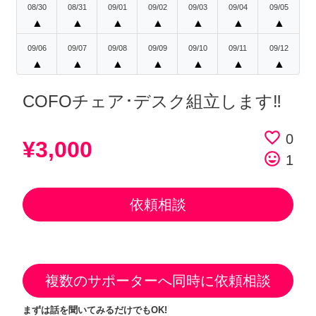
08/30
08/31
09/01
09/02
09/03
09/04
09/05
▲
▲
▲
▲
▲
▲
▲
09/06
09/07
09/08
09/09
09/10
09/11
09/12
▲
▲
▲
▲
▲
▲
▲
COFOチェア･デスク組立します‼︎
favorite_border
0
¥3,000
tag_faces
1
依頼相談
複数のサポーターへ同時に依頼相談
まずは話を聞いてみるだけでもOK!