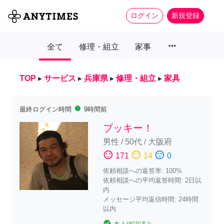
ログイン
新規登録
more_horiz
全て
修理・組立
家事
TOP
▸
サービス
▸
兵庫県
▸
修理・組立
▸
家具
fiber_manual_record
最終ログイン時間
9時間前
ブッキー！
男性
/
50代
/
大阪府
sentiment_satisfied
sentiment_neutral
sentiment_dissatisfied
171
14
0
依頼相談への返答率: 100%
依頼相談への平均返答時間: 2日以
内
メッセージ平均返信時間: 24時間
以内
check_circle