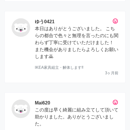
tag_faces
ゆう0421
本日はありがとうございました。 こち
らの都合で色々と無理を言ったのにも関
わらず丁寧に受けていただけました！
また機会がありましたらよろしくお願い
します🙇
IKEA家具組立・解体します‼︎
3ヶ月前
tag_faces
Mai620
この度は早く綺麗に組み立てして頂いて
助かりました。ありがとうございまし
た。