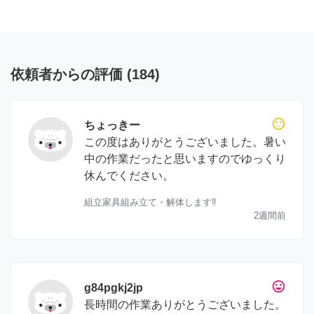
依頼者からの評価
(
184
)
sentiment_neutral
ちょっきー
この度はありがとうございました。暑い
中の作業だったと思いますのでゆっくり
休んでください。
組立家具組み立て・解体します‼︎
2週間前
tag_faces
g84pgkj2jp
長時間の作業ありがとうございました。