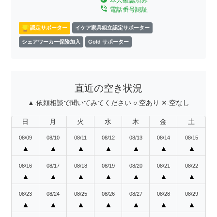
本人確認済み
phone_in_talk
電話番号認証
認定サポーター
イケア家具組立認定サポーター
シェアワーカー保険加入
Gold サポーター
直近の空き状況
▲:
依頼相談で聞いてみてください
○:
空あり
✕:
空なし
日
月
火
水
木
金
土
08/09
08/10
08/11
08/12
08/13
08/14
08/15
▲
▲
▲
▲
▲
▲
▲
08/16
08/17
08/18
08/19
08/20
08/21
08/22
▲
▲
▲
▲
▲
▲
▲
08/23
08/24
08/25
08/26
08/27
08/28
08/29
▲
▲
▲
▲
▲
▲
▲