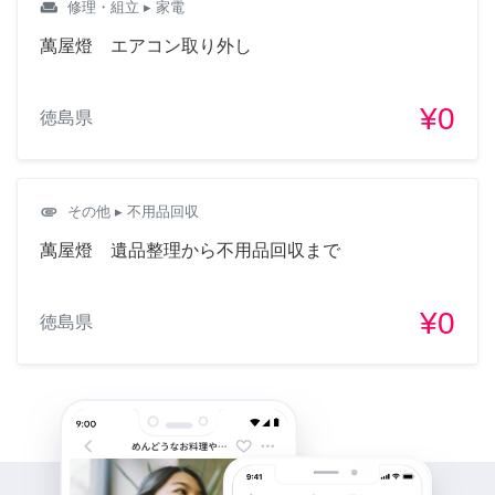
weekend
修理・組立
▸ 家電
萬屋燈 エアコン取り外し
¥0
徳島県
attachment
その他
▸ 不用品回収
萬屋燈 遺品整理から不用品回収まで
¥0
徳島県