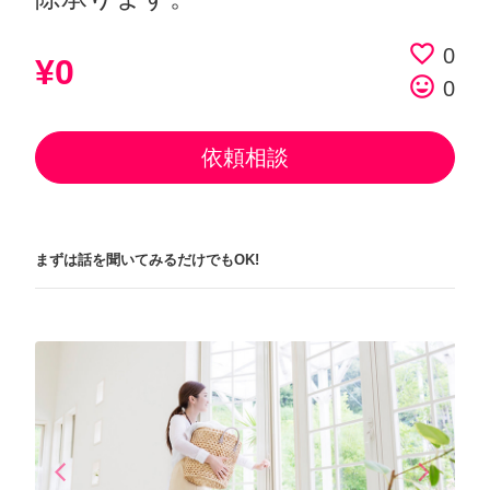
favorite_border
0
¥0
tag_faces
0
依頼相談
まずは話を聞いてみるだけでもOK!
arrow_back_ios
arrow_forward_ios
Previous
Next