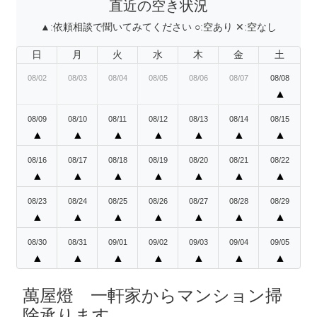
直近の空き状況
▲:
依頼相談で聞いてみてください
○:
空あり
✕:
空なし
日
月
火
水
木
金
土
08/02
08/03
08/04
08/05
08/06
08/07
08/08
▲
08/09
08/10
08/11
08/12
08/13
08/14
08/15
▲
▲
▲
▲
▲
▲
▲
08/16
08/17
08/18
08/19
08/20
08/21
08/22
▲
▲
▲
▲
▲
▲
▲
08/23
08/24
08/25
08/26
08/27
08/28
08/29
▲
▲
▲
▲
▲
▲
▲
08/30
08/31
09/01
09/02
09/03
09/04
09/05
▲
▲
▲
▲
▲
▲
▲
萬屋燈 一軒家からマンション掃
除承ります。