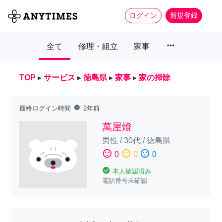
ログイン
新規登録
more_horiz
全て
修理・組立
家事
TOP
▸
サービス
▸
徳島県
▸
家事
▸
家の掃除
fiber_manual_record
最終ログイン時間
2年前
萬屋燈
男性
/
30代
/
徳島県
sentiment_satisfied
sentiment_neutral
sentiment_dissatisfied
0
0
0
check_circle
本人確認済み
電話番号未確認