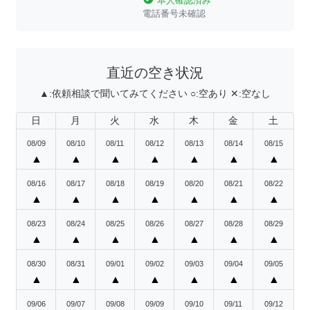
本人確認済み
電話番号未確認
直近の空き状況
▲:
依頼相談で聞いてみてください
○:
空あり
✕:
空なし
日
月
火
水
木
金
土
08/09
08/10
08/11
08/12
08/13
08/14
08/15
▲
▲
▲
▲
▲
▲
▲
08/16
08/17
08/18
08/19
08/20
08/21
08/22
▲
▲
▲
▲
▲
▲
▲
08/23
08/24
08/25
08/26
08/27
08/28
08/29
▲
▲
▲
▲
▲
▲
▲
08/30
08/31
09/01
09/02
09/03
09/04
09/05
▲
▲
▲
▲
▲
▲
▲
09/06
09/07
09/08
09/09
09/10
09/11
09/12