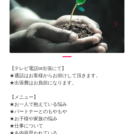
arrow_back_ios
arrow_forward_ios
Previous
Next
【テレビ電話or出張にて】
★通話はお客様からお掛けして頂きます。
★出張費はお負担になります。
【メニュー】
★お一人で抱えている悩み
★パートナーとのもやもや
★お子様や家族の悩み
★仕事について
★あ内容思われている