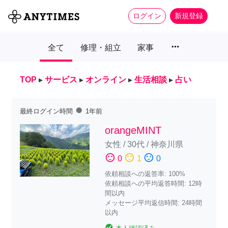
ログイン
新規登録
more_horiz
全て
修理・組立
家事
TOP
▸
サービス
▸
オンライン
▸
生活相談
▸
占い
fiber_manual_record
最終ログイン時間
1年前
orangeMINT
女性
/
30代
/
神奈川県
sentiment_satisfied
sentiment_neutral
sentiment_dissatisfied
0
1
0
依頼相談への返答率: 100%
依頼相談への平均返答時間: 12時
間以内
メッセージ平均返信時間: 24時間
以内
check_circle