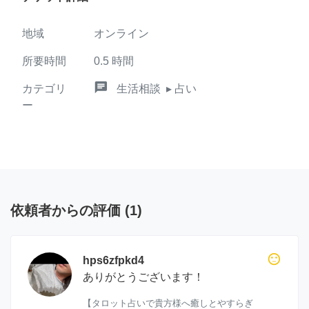
地域
オンライン
所要時間
0.5
時間
chat
カテゴリ
生活相談
▸ 占い
ー
依頼者からの評価
(
1
)
sentiment_neutral
hps6zfpkd4
ありがとうございます！
【タロット占いで貴方様へ癒しとやすらぎ