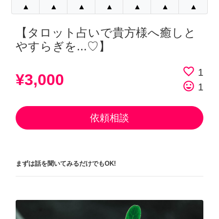
▲
▲
▲
▲
▲
▲
▲
【タロット占いで貴方様へ癒しと
やすらぎを...♡】
favorite_border
1
¥3,000
tag_faces
1
依頼相談
まずは話を聞いてみるだけでもOK!