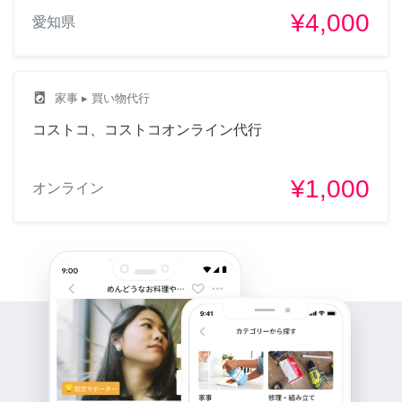
¥4,000
愛知県
local_laundry_service
家事
▸ 買い物代行
コストコ、コストコオンライン代行
¥1,000
オンライン