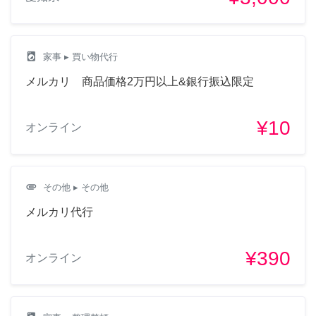
local_laundry_service
家事
▸ 買い物代行
メルカリ 商品価格2万円以上&銀行振込限定
¥10
オンライン
attachment
その他
▸ その他
メルカリ代行
¥390
オンライン