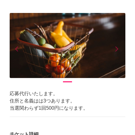
arrow_back_ios
arrow_forward_ios
Previous
Next
応募代行いたします。
住所と名義はは3つあります。
当選関わらず1回500円になります。
チケット詳細