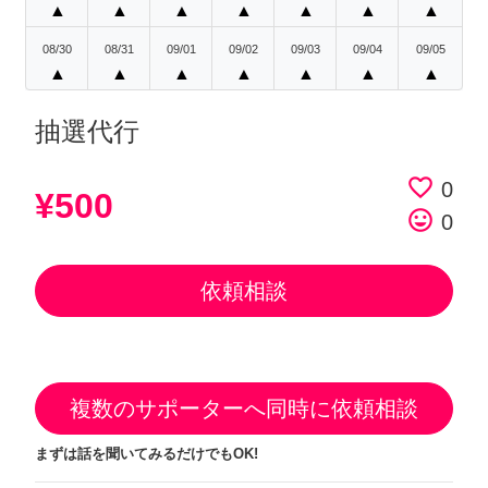
▲
▲
▲
▲
▲
▲
▲
08/30
08/31
09/01
09/02
09/03
09/04
09/05
▲
▲
▲
▲
▲
▲
▲
抽選代行
favorite_border
0
¥500
tag_faces
0
依頼相談
複数のサポーターへ同時に依頼相談
まずは話を聞いてみるだけでもOK!