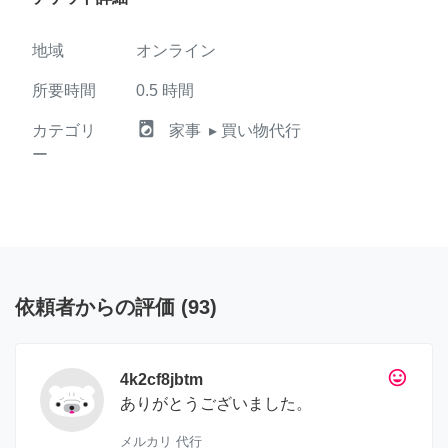
地域
オンライン
所要時間
0.5
時間
local_laundry_service
カテゴリ
家事
▸ 買い物代行
ー
依頼者からの評価
(
93
)
tag_faces
4k2cf8jbtm
ありがとうございました。
メルカリ 代行