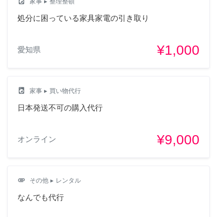
local_laundry_service
家事
▸ 整理整頓
処分に困っている家具家電の引き取り
¥1,000
愛知県
local_laundry_service
家事
▸ 買い物代行
日本発送不可の購入代行
¥9,000
オンライン
attachment
その他
▸ レンタル
なんでも代行