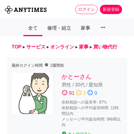
ログイン
新規登録
more_horiz
全て
修理・組立
家事
TOP
▸
サービス
▸
オンライン
▸
家事
▸
買い物代行
fiber_manual_record
最終ログイン時間
2週間前
かとーさん
男性
/
30代
/
愛知県
sentiment_satisfied
sentiment_neutral
sentiment_dissatisfied
91
3
0
依頼相談への返答率: 87%
依頼相談への平均返答時間: 12時
間以内
メッセージ平均返信時間: 8時間以
内
check_circle