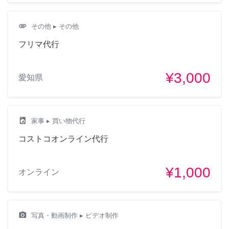
attachment
その他
▸ その他
フリマ代行
¥3,000
愛知県
local_laundry_service
家事
▸ 買い物代行
コストコオンライン代行
¥1,000
オンライン
camera_alt
写真・動画制作
▸ ビデオ制作