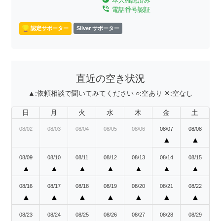
本人確認済み
phone_in_talk
電話番号認証
認定サポーター
Silver サポーター
直近の空き状況
▲:
依頼相談で聞いてみてください
○:
空あり
✕:
空なし
日
月
火
水
木
金
土
08/02
08/03
08/04
08/05
08/06
08/07
08/08
▲
▲
08/09
08/10
08/11
08/12
08/13
08/14
08/15
▲
▲
▲
▲
▲
▲
▲
08/16
08/17
08/18
08/19
08/20
08/21
08/22
▲
▲
▲
▲
▲
▲
▲
08/23
08/24
08/25
08/26
08/27
08/28
08/29