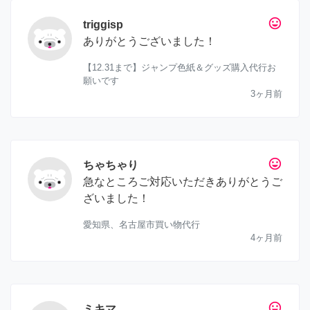
tag_faces
triggisp
ありがとうございました！
【12.31まで】ジャンプ色紙＆グッズ購入代行お
願いです
3ヶ月前
tag_faces
ちゃちゃり
急なところご対応いただきありがとうご
ざいました！
愛知県、名古屋市買い物代行
4ヶ月前
tag_faces
ミキマ