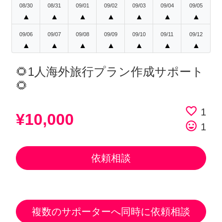
08/30
08/31
09/01
09/02
09/03
09/04
09/05
▲
▲
▲
▲
▲
▲
▲
09/06
09/07
09/08
09/09
09/10
09/11
09/12
▲
▲
▲
▲
▲
▲
▲
🌻1人海外旅行プラン作成サポート
🌻
favorite_border
1
¥10,000
tag_faces
1
依頼相談
複数のサポーターへ同時に依頼相談