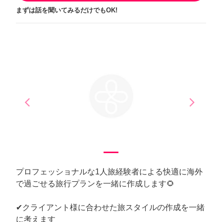
まずは話を聞いてみるだけでもOK!
arrow_back_ios
arrow_forward_ios
Previous
Next
プロフェッショナルな1人旅経験者による快適に海外
で過ごせる旅行プランを一緒に作成します🌻
✔︎クライアント様に合わせた旅スタイルの作成を一緒
に考えます