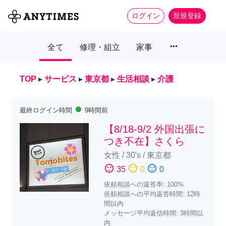
ログイン
新規登録
more_horiz
全て
修理・組立
家事
TOP
▸
サービス
▸
東京都
▸
生活相談
▸
介護
fiber_manual_record
最終ログイン時間
9時間前
【8/18-9/2 外国出張に
つき不在】さくら
女性
/
30's
/
東京都
sentiment_satisfied
sentiment_neutral
sentiment_dissatisfied
35
0
0
依頼相談への返答率: 100%
依頼相談への平均返答時間: 12時
間以内
メッセージ平均返信時間: 3時間以
内