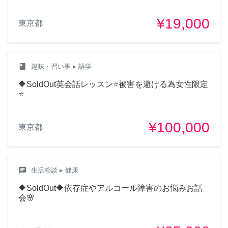
¥19,000
東京都
class
趣味・習い事
▸ 語学
🔶SoldOut英会話レッスン⭐️被害を避ける為女性限定
⭐️
¥100,000
東京都
chat
生活相談
▸ 健康
🔶SoldOut🔶依存症やアルコール障害のお悩みお話
会🌸