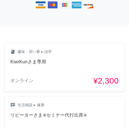
class
趣味・習い事
▸ 語学
KiwiKunさま専用
¥2,300
オンライン
chat
生活相談
▸ 健康
リピーターさま✳️セミナー代行出席✳️