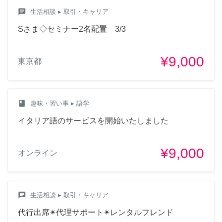
chat
生活相談
▸ 取引・キャリア
Sさま◇セミナー2名配置 3/3
¥9,000
東京都
class
趣味・習い事
▸ 語学
イタリア語のサービスを開始いたしました
¥9,000
オンライン
chat
生活相談
▸ 取引・キャリア
代行出席✴︎代理サポート✴︎レンタルフレンド