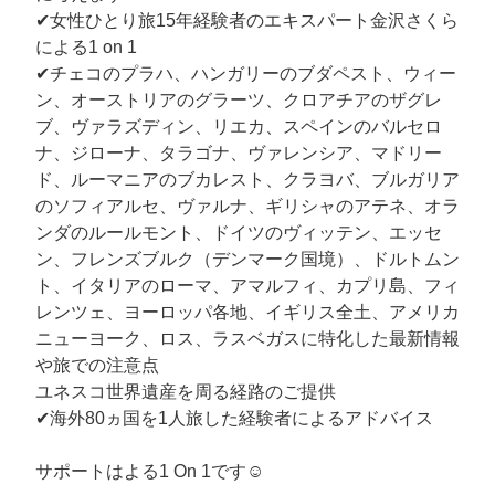
✔︎女性ひとり旅15年経験者のエキスパート金沢さくら
による1 on 1
✔︎チェコのプラハ、ハンガリーのブダペスト、ウィー
ン、オーストリアのグラーツ、クロアチアのザグレ
ブ、ヴァラズディン、リエカ、スペインのバルセロ
ナ、ジローナ、タラゴナ、ヴァレンシア、マドリー
ド、ルーマニアのブカレスト、クラヨバ、ブルガリア
のソフィアルセ、ヴァルナ、ギリシャのアテネ、オラ
ンダのルールモント、ドイツのヴィッテン、エッセ
ン、フレンズブルク（デンマーク国境）、ドルトムン
ト、イタリアのローマ、アマルフィ、カプリ島、フィ
レンツェ、ヨーロッパ各地、イギリス全土、アメリカ
ニューヨーク、ロス、ラスベガスに特化した最新情報
や旅での注意点
ユネスコ世界遺産を周る経路のご提供
✔︎海外80ヵ国を1人旅した経験者によるアドバイス
サポートはよる1 On 1です☺︎