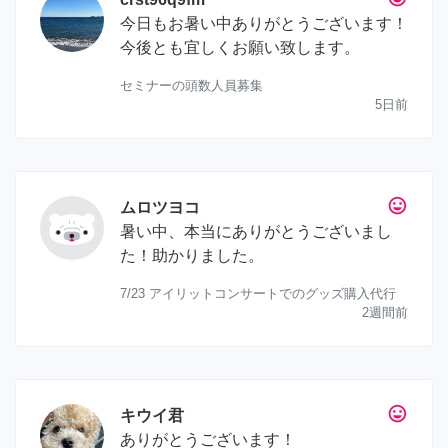
今日もお暑い中ありがとうございます！
今後とも宜しくお願い致します。
セミナーの頭数人員募集
5日前
tag_faces
ムロツヨコ
暑い中、本当にありがとうございまし
た！助かりました。
7/23 アイリットコンサートでのグッズ購入代行
2週間前
tag_faces
キウイ君
ありがとうございます！