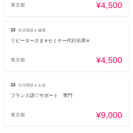
¥4,500
東京都
chat
生活相談
▸ 健康
リピーターさま✳️セミナー代行出席✳️
¥4,500
東京都
chat
生活相談
▸ お金
フランス語♡サポート 専門
¥9,000
東京都