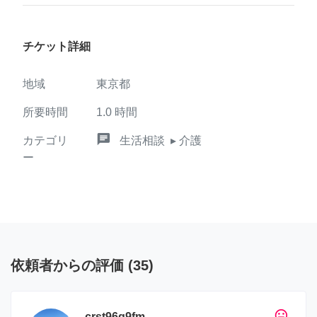
チケット詳細
地域
東京都
所要時間
1.0
時間
chat
カテゴリ
生活相談
▸ 介護
ー
依頼者からの評価
(
35
)
tag_faces
crst96q9fm