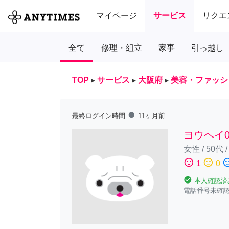
マイページ
サービス
リクエ
全て
修理・組立
家事
引っ越し
TOP
▸
サービス
▸
大阪府
▸
美容・ファッシ
fiber_manual_record
最終ログイン時間
11ヶ月前
ヨウヘイ0
女性
/
50代
sentiment_satisfied
sentiment_neutral
sentiment_diss
1
0
check_circle
本人確認済
電話番号未確