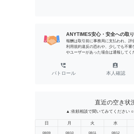
ANYTIMES安心・安全への取
報酬は取引前に事務局に支払われ、評
利用規約違反の恐れや、少しでも不審
やユーザーがあった場合は通報してく
perm_phone_msg
assignment_ind
パトロール
本人確認
直近の空き状
▲:
依頼相談で聞いてみてください
○
日
月
火
水
08/09
08/10
08/11
08/12