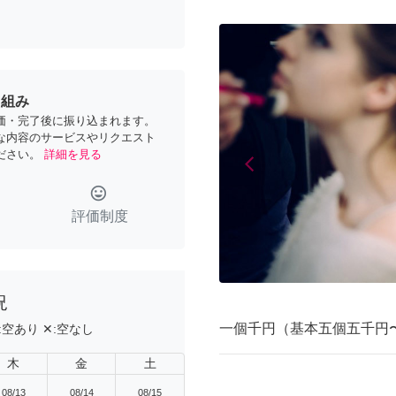
り組み
価・完了後に振り込まれます。
な内容のサービスやリクエスト
ださい。
詳細を見る
arrow_back_ios
Previous
tag_faces
評価制度
況
一個千円（基本五個五千円
:
空あり
✕:
空なし
木
金
土
08/13
08/14
08/15