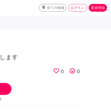
place
全ての地域
ログイン
新規登録
します
favorite_border
tag_faces
0
0
!