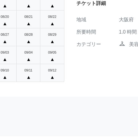
チケット詳細
▲
▲
▲
08/20
08/21
08/22
地域
大阪府
▲
▲
▲
所要時間
1.0
時間
08/27
08/28
08/29
▲
▲
▲
checkroom
カテゴリー
美
09/03
09/04
09/05
▲
▲
▲
09/10
09/11
09/12
▲
▲
▲