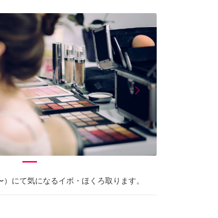
arrow_forward_ios
Next
〜）にて気になるイボ・ほくろ取ります。