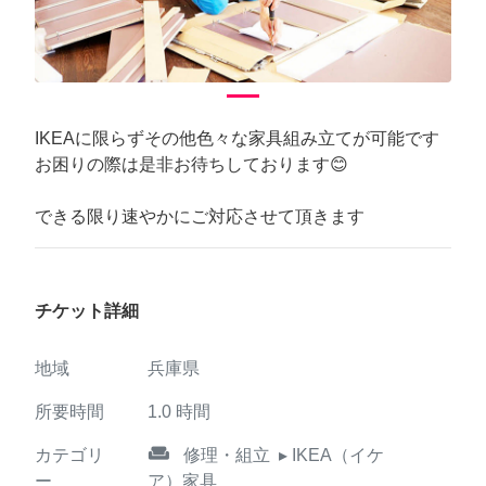
IKEAに限らずその他色々な家具組み立てが可能です
お困りの際は是非お待ちしております😊
できる限り速やかにご対応させて頂きます
チケット詳細
地域
兵庫県
所要時間
1.0
時間
weekend
カテゴリ
修理・組立
▸ IKEA（イケ
ー
ア）家具