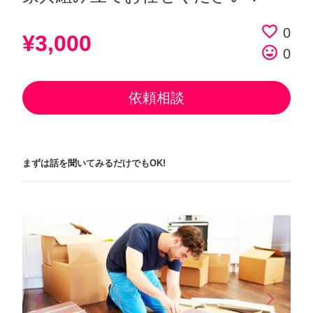
favorite_border
0
¥3,000
tag_faces
0
依頼相談
まずは話を聞いてみるだけでもOK!
arrow_back_ios
arrow_forward_ios
Previous
Next