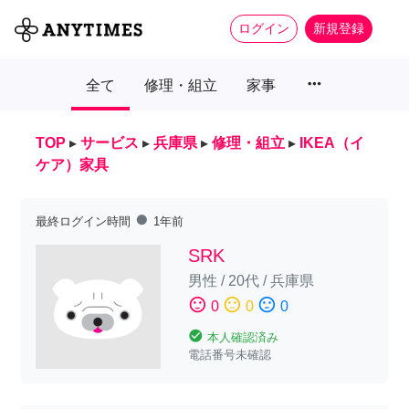
ログイン
新規登録
more_horiz
全て
修理・組立
家事
TOP
▸
サービス
▸
兵庫県
▸
修理・組立
▸
IKEA（イ
ケア）家具
fiber_manual_record
最終ログイン時間
1年前
SRK
男性
/
20代
/
兵庫県
sentiment_satisfied
sentiment_neutral
sentiment_dissatisfied
0
0
0
check_circle
本人確認済み
電話番号未確認