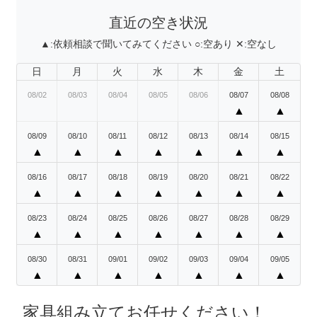
直近の空き状況
▲:
依頼相談で聞いてみてください
○:
空あり
✕:
空なし
日
月
火
水
木
金
土
08/02
08/03
08/04
08/05
08/06
08/07
08/08
▲
▲
08/09
08/10
08/11
08/12
08/13
08/14
08/15
▲
▲
▲
▲
▲
▲
▲
08/16
08/17
08/18
08/19
08/20
08/21
08/22
▲
▲
▲
▲
▲
▲
▲
08/23
08/24
08/25
08/26
08/27
08/28
08/29
▲
▲
▲
▲
▲
▲
▲
08/30
08/31
09/01
09/02
09/03
09/04
09/05
▲
▲
▲
▲
▲
▲
▲
家具組み立てお任せください！