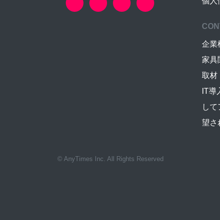
個人
CON
企業
家具
取材
IT
して
望さ
© AnyTimes Inc. All Rights Reserved