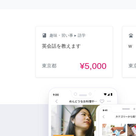
class
pets
趣味・習い事
▸ 語学
英会話を教えます
w
¥5,000
東京都
東