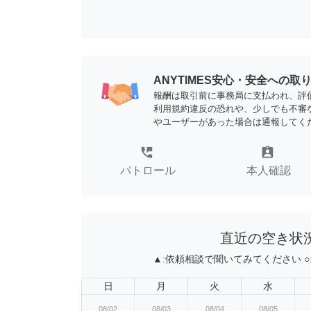
ANYTIMES安心・安全への取
報酬は取引前に事務局に支払われ、評
利用規約違反の恐れや、少しでも不審
やユーザーがあった場合は通報してく
perm_phone_msg
assignment_ind
パトロール
本人確認
直近の空き状
▲:
依頼相談で聞いてみてください
○
日
月
火
水
08/02
08/03
08/04
08/05