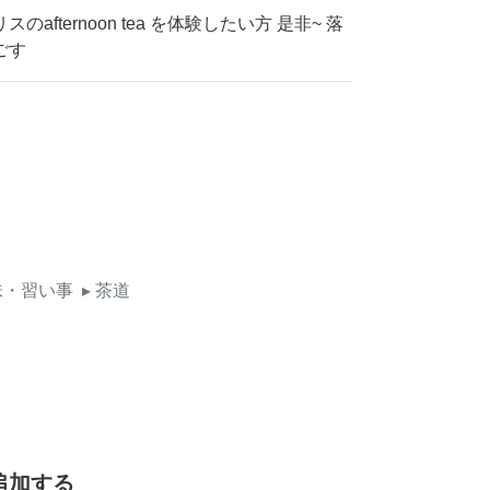
fternoon tea を体験したい方 是非~ 落
ごす
味・習い事
▸ 茶道
追加する