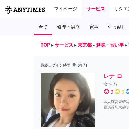
マイページ
サービス
リクエ
全て
修理・組立
家事
引っ越し
TOP
▸
サービス
▸
東京都
▸
趣味・習い事
▸
fiber_manual_record
最終ログイン時間
8年前
レナ ロ
女性
/
/
sentiment_satisfied
sentiment_neutral
sentiment_diss
0
0
本人確認未確
電話番号未確