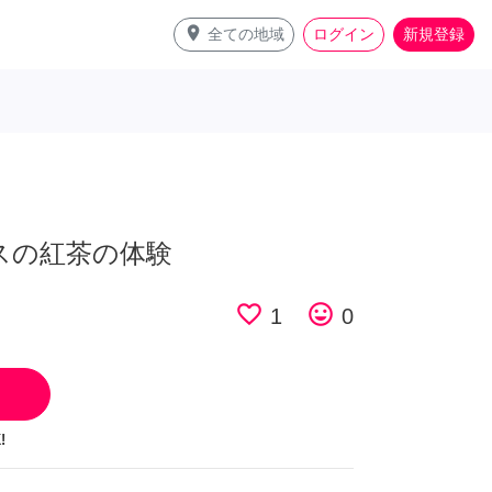
place
全ての地域
ログイン
新規登録
リスの紅茶の体験
favorite_border
tag_faces
1
0
!