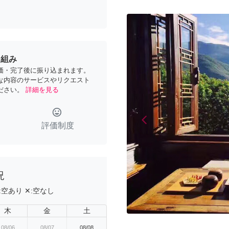
り組み
価・完了後に振り込まれます。
な内容のサービスやリクエスト
ださい。
詳細を見る
tag_faces
arrow_back_ios
Previous
評価制度
況
:
空あり
✕:
空なし
木
金
土
08/06
08/07
08/08