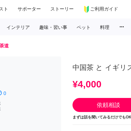
スト
サポーター
ストーリー
ご利用ガイド
more_horiz
インテリア
趣味・習い事
ペット
料理
茶道
中国茶 と イギ
¥4,000
atisfied
0
認
依頼相談
認
まずは話を聞いてみるだけでもOK