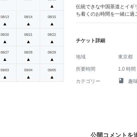
▲
伝統できな中国茶道とイギリスのa
ち着くのお時間を一緒に過
08/13
08/14
08/15
▲
▲
▲
08/20
08/21
08/22
チケット詳細
▲
▲
▲
08/27
08/28
08/29
地域
東京都
▲
▲
▲
所要時間
1.0
時間
09/03
09/04
09/05
▲
▲
▲
class
カテゴリー
趣
公開コメントを