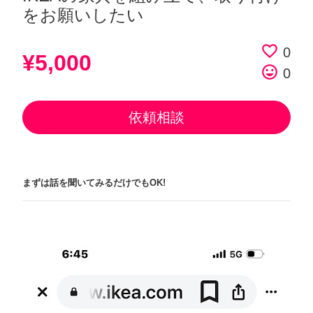
をお願いしたい
favorite_border
0
¥5,000
tag_faces
0
依頼相談
まずは話を聞いてみるだけでもOK!