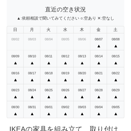
直近の空き状況
▲:
依頼相談で聞いてみてください
○:
空あり
✕:
空なし
日
月
火
水
木
金
土
08/02
08/03
08/04
08/05
08/06
08/07
08/08
▲
▲
08/09
08/10
08/11
08/12
08/13
08/14
08/15
▲
▲
▲
▲
▲
▲
▲
08/16
08/17
08/18
08/19
08/20
08/21
08/22
▲
▲
▲
▲
▲
▲
▲
08/23
08/24
08/25
08/26
08/27
08/28
08/29
▲
▲
▲
▲
▲
▲
▲
08/30
08/31
09/01
09/02
09/03
09/04
09/05
▲
▲
▲
▲
▲
▲
▲
IKEAの家具を組み立て、取り付け