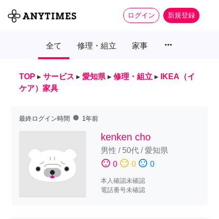
ログイン
新規登録
more_horiz
全て
修理・組立
家事
TOP
▸
サービス
▸
愛知県
▸
修理・組立
▸
IKEA（イ
ケア）家具
fiber_manual_record
最終ログイン時間
1年前
kenken cho
男性
/
50代
/
愛知県
sentiment_satisfied
sentiment_neutral
sentiment_dissatisfied
0
0
0
本人確認未確認
電話番号未確認