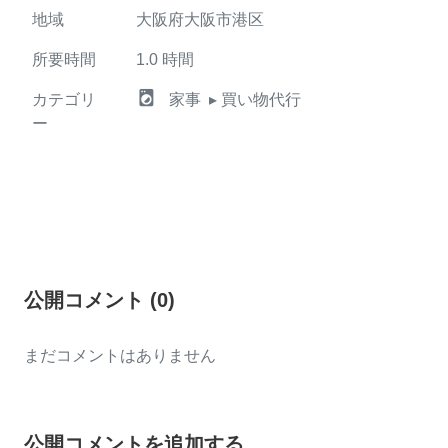
地域
大阪府大阪市港区
所要時間
1.0
時間
local_laundry_service
カテゴリ
家事
▸ 買い物代行
ー
公開コメント
(
0
)
まだコメントはありません
公開コメントを追加する