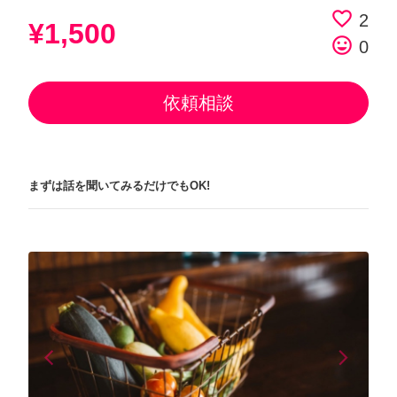
favorite_border
2
¥1,500
tag_faces
0
依頼相談
まずは話を聞いてみるだけでもOK!
arrow_back_ios
arrow_forward_ios
Previous
Next