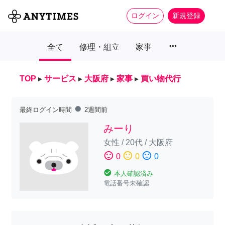
ログイン
新規登録
more_horiz
全て
修理・組立
家事
TOP
▸
サービス
▸
大阪府
▸
家事
▸
買い物代行
fiber_manual_record
最終ログイン時間
2週間前
みーり
女性
/
20代
/
大阪府
sentiment_satisfied
sentiment_neutral
sentiment_dissatisfied
0
0
0
check_circle
本人確認済み
電話番号未確認