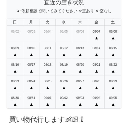
直近の空き状況
▲:
依頼相談で聞いてみてください
○:
空あり
✕:
空なし
日
月
火
水
木
金
土
08/02
08/03
08/04
08/05
08/06
08/07
08/08
▲
▲
08/09
08/10
08/11
08/12
08/13
08/14
08/15
▲
▲
▲
▲
▲
▲
▲
08/16
08/17
08/18
08/19
08/20
08/21
08/22
▲
▲
▲
▲
▲
▲
▲
08/23
08/24
08/25
08/26
08/27
08/28
08/29
▲
▲
▲
▲
▲
▲
▲
08/30
08/31
09/01
09/02
09/03
09/04
09/05
▲
▲
▲
▲
▲
▲
▲
買い物代行します👶🏻🍼