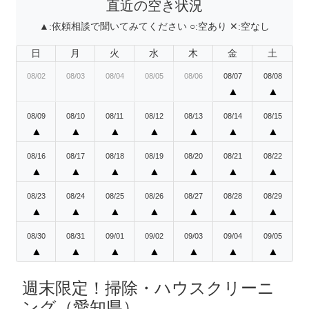
直近の空き状況
▲:
依頼相談で聞いてみてください
○:
空あり
✕:
空なし
日
月
火
水
木
金
土
08/02
08/03
08/04
08/05
08/06
08/07
08/08
▲
▲
08/09
08/10
08/11
08/12
08/13
08/14
08/15
▲
▲
▲
▲
▲
▲
▲
08/16
08/17
08/18
08/19
08/20
08/21
08/22
▲
▲
▲
▲
▲
▲
▲
08/23
08/24
08/25
08/26
08/27
08/28
08/29
▲
▲
▲
▲
▲
▲
▲
08/30
08/31
09/01
09/02
09/03
09/04
09/05
▲
▲
▲
▲
▲
▲
▲
週末限定！掃除・ハウスクリーニ
ング（愛知県）