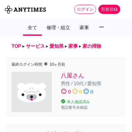
ログイン
新規登録
more_horiz
全て
修理・組立
家事
TOP
▸
サービス
▸
愛知県
▸
家事
▸
家の掃除
fiber_manual_record
最終ログイン時間
10ヶ月前
八屋さん
男性
/
10代
/
愛知県
sentiment_satisfied
sentiment_neutral
sentiment_dissatisfied
0
0
0
check_circle
本人確認済み
電話番号未確認