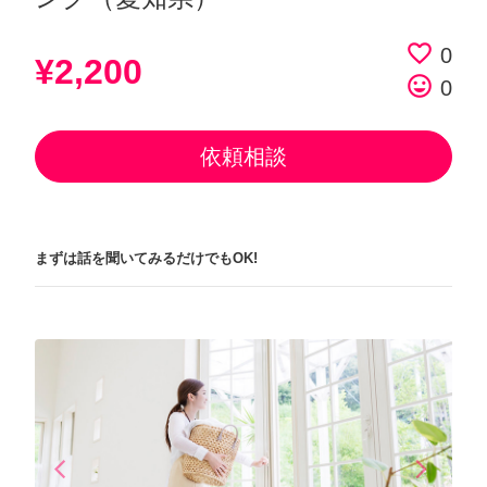
favorite_border
0
¥2,200
tag_faces
0
依頼相談
まずは話を聞いてみるだけでもOK!
arrow_back_ios
arrow_forward_ios
Previous
Next