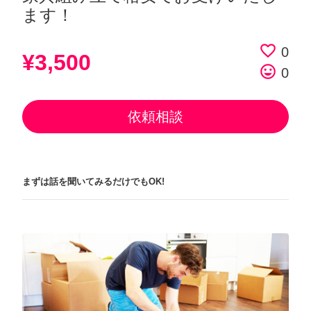
ます！
favorite_border
0
¥3,500
tag_faces
0
依頼相談
まずは話を聞いてみるだけでもOK!