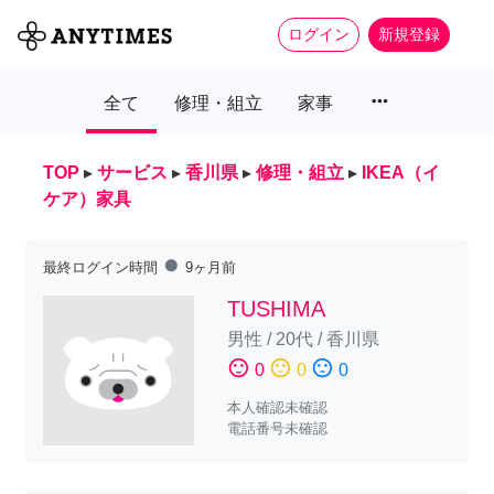
ログイン
新規登録
more_horiz
全て
修理・組立
家事
TOP
▸
サービス
▸
香川県
▸
修理・組立
▸
IKEA（イ
ケア）家具
fiber_manual_record
最終ログイン時間
9ヶ月前
TUSHIMA
男性
/
20代
/
香川県
sentiment_satisfied
sentiment_neutral
sentiment_dissatisfied
0
0
0
本人確認未確認
電話番号未確認