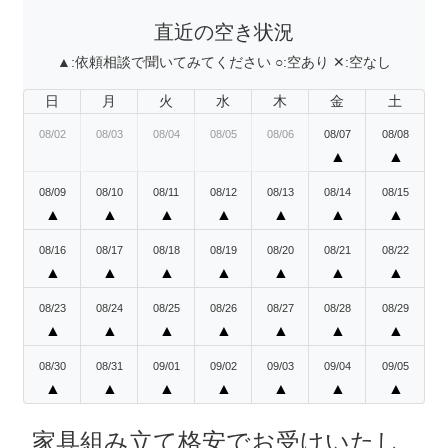
直近の空き状況
▲:
依頼相談で聞いてみてください
○:
空あり
✕:
空なし
日
月
火
水
木
金
土
08/02
08/03
08/04
08/05
08/06
08/07
08/08
▲
▲
08/09
08/10
08/11
08/12
08/13
08/14
08/15
▲
▲
▲
▲
▲
▲
▲
08/16
08/17
08/18
08/19
08/20
08/21
08/22
▲
▲
▲
▲
▲
▲
▲
08/23
08/24
08/25
08/26
08/27
08/28
08/29
▲
▲
▲
▲
▲
▲
▲
08/30
08/31
09/01
09/02
09/03
09/04
09/05
▲
▲
▲
▲
▲
▲
▲
家具組み立て格安でお受けいたし