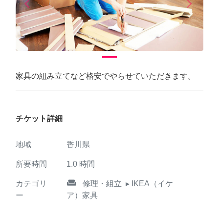
arrow_back_ios
arrow_forward_ios
Previous
Next
家具の組み立てなど格安でやらせていただきます。
チケット詳細
地域
香川県
所要時間
1.0
時間
weekend
カテゴリ
修理・組立
▸ IKEA（イケ
ー
ア）家具