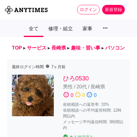
ログイン
新規登録
more_horiz
全て
修理・組立
家事
TOP
▸
サービス
▸
長崎県
▸
趣味・習い事
▸
パソコン
fiber_manual_record
最終ログイン時間
7ヶ月前
ひろ0530
男性
/
20代
/
長崎県
sentiment_satisfied
sentiment_neutral
sentiment_dissatisfied
0
0
0
依頼相談への返答率: 33%
依頼相談への平均返答時間: 12時
間以内
メッセージ平均返信時間: 3時間以
内
check_circle