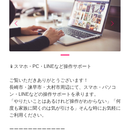
arrow_back_ios
arrow_forward_ios
Previous
Next
📱スマホ・PC・LINEなど操作サポート
ご覧いただきありがとうございます！
長崎市・諫早市・大村市周辺にて、スマホ・パソコ
ン・LINEなどの操作サポートを承ります。
「やりたいことはあるけれど操作がわからない」「何
度も家族に聞くのは気が引ける」そんな時にお気軽に
ご利用ください。
ーーーーーーーーーーーー