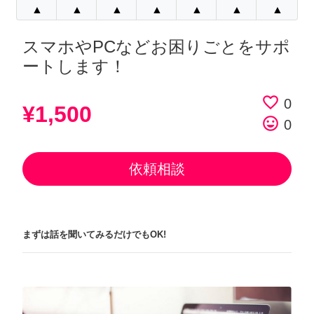
▲
▲
▲
▲
▲
▲
▲
スマホやPCなどお困りごとをサポ
ートします！
favorite_border
0
¥1,500
tag_faces
0
依頼相談
まずは話を聞いてみるだけでもOK!