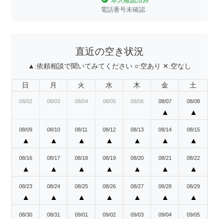
本人確認済み
電話番号未確認
直近の空き状況
▲:
依頼相談で聞いてみてください
○:
空あり
✕:
空なし
日
月
火
水
木
金
土
08/02
08/03
08/04
08/05
08/06
08/07
08/08
▲
▲
08/09
08/10
08/11
08/12
08/13
08/14
08/15
▲
▲
▲
▲
▲
▲
▲
08/16
08/17
08/18
08/19
08/20
08/21
08/22
▲
▲
▲
▲
▲
▲
▲
08/23
08/24
08/25
08/26
08/27
08/28
08/29
▲
▲
▲
▲
▲
▲
▲
08/30
08/31
09/01
09/02
09/03
09/04
09/05