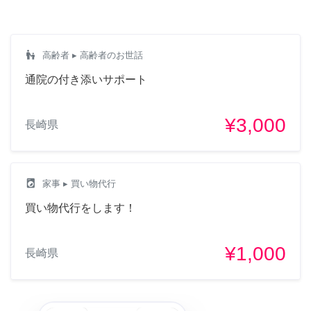
escalator_warning
高齢者
▸ 高齢者のお世話
通院の付き添いサポート
¥3,000
長崎県
local_laundry_service
家事
▸ 買い物代行
買い物代行をします！
¥1,000
長崎県