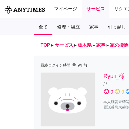
マイページ
サービス
リクエ
全て
修理・組立
家事
引っ越し
TOP
▸
サービス
▸
栃木県
▸
家事
▸
家の掃除
fiber_manual_record
最終ログイン時間
9年前
Ryuji_様
/
/
sentiment_satisfied
sentiment_neutral
sentiment_diss
0
0
本人確認未確
電話番号未確