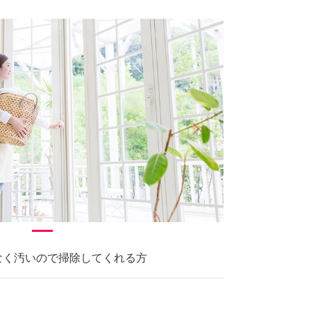
arrow_forward_ios
Next
いなく汚いので掃除してくれる方