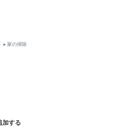
事
▸ 家の掃除
追加する