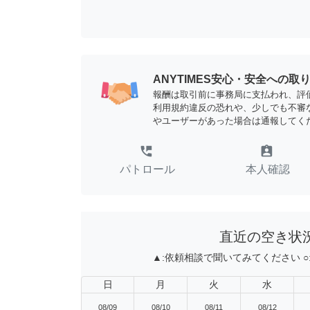
ANYTIMES安心・安全への取
報酬は取引前に事務局に支払われ、評
利用規約違反の恐れや、少しでも不審
やユーザーがあった場合は通報してく
perm_phone_msg
assignment_ind
パトロール
本人確認
直近の空き状
▲:
依頼相談で聞いてみてください
○
日
月
火
水
08/09
08/10
08/11
08/12