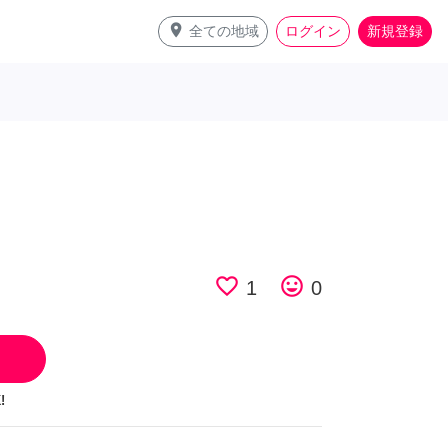
place
全ての地域
ログイン
新規登録
favorite_border
tag_faces
1
0
!