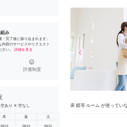
り組み
価・完了後に振り込まれます。
な内容のサービスやリクエスト
ださい。
詳細を見る
arrow_back_ios
Previous
tag_faces
評価制度
況
床 鏡等 ルーム が使って
:
空あり
✕:
空なし
木
金
土
08/13
08/14
08/15