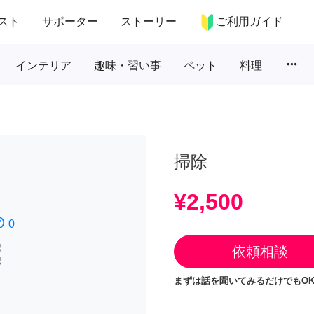
スト
サポーター
ストーリー
ご利用ガイド
more_horiz
インテリア
趣味・習い事
ペット
料理
掃除
¥2,500
atisfied
0
認
依頼相談
認
まずは話を聞いてみるだけでもOK