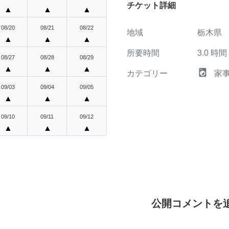
チケット詳細
▲
▲
▲
08/20
08/21
08/22
地域
栃木県
▲
▲
▲
所要時間
3.0
時間
08/27
08/28
08/29
▲
▲
▲
local_laundry_service
カテゴリー
家
09/03
09/04
09/05
▲
▲
▲
09/10
09/11
09/12
▲
▲
▲
公開コメントを