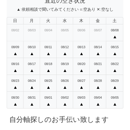
直近の空き状況
▲:
依頼相談で聞いてみてください
○:
空あり
✕:
空なし
日
月
火
水
木
金
土
08/02
08/03
08/04
08/05
08/06
08/07
08/08
▲
08/09
08/10
08/11
08/12
08/13
08/14
08/15
▲
▲
▲
▲
▲
▲
▲
08/16
08/17
08/18
08/19
08/20
08/21
08/22
▲
▲
▲
▲
▲
▲
▲
08/23
08/24
08/25
08/26
08/27
08/28
08/29
▲
▲
▲
▲
▲
▲
▲
08/30
08/31
09/01
09/02
09/03
09/04
09/05
▲
▲
▲
▲
▲
▲
▲
自分軸探しのお手伝い致します