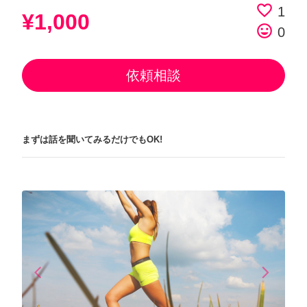
favorite_border
1
¥1,000
tag_faces
0
依頼相談
まずは話を聞いてみるだけでもOK!
arrow_back_ios
arrow_forward_ios
Previous
Next