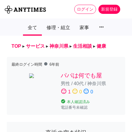
ログイン
新規登録
more_horiz
全て
修理・組立
家事
TOP
▸
サービス
▸
神奈川県
▸
生活相談
▸
健康
fiber_manual_record
最終ログイン時間
6年前
パパは何でも屋
男性
/
40代
/
神奈川県
sentiment_satisfied
sentiment_neutral
sentiment_dissatisfied
1
0
0
check_circle
本人確認済み
電話番号未確認