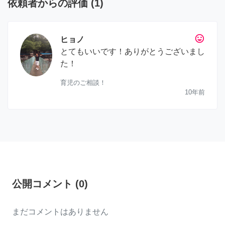
依頼者からの評価
(
1
)
tag_faces
ヒョノ
とてもいいです！ありがとうございまし
た！
育児のご相談！
10年前
公開コメント
(
0
)
まだコメントはありません