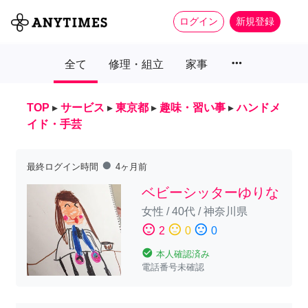
ログイン
新規登録
more_horiz
全て
修理・組立
家事
TOP
▸
サービス
▸
東京都
▸
趣味・習い事
▸
ハンドメ
イド・手芸
fiber_manual_record
最終ログイン時間
4ヶ月前
ベビーシッターゆりな
女性
/
40代
/
神奈川県
sentiment_satisfied
sentiment_neutral
sentiment_dissatisfied
2
0
0
check_circle
本人確認済み
電話番号未確認