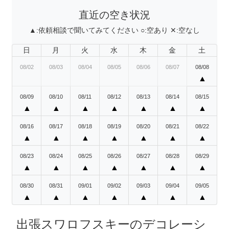
直近の空き状況
▲:
依頼相談で聞いてみてください
○:
空あり
✕:
空なし
日
月
火
水
木
金
土
08/02
08/03
08/04
08/05
08/06
08/07
08/08
▲
08/09
08/10
08/11
08/12
08/13
08/14
08/15
▲
▲
▲
▲
▲
▲
▲
08/16
08/17
08/18
08/19
08/20
08/21
08/22
▲
▲
▲
▲
▲
▲
▲
08/23
08/24
08/25
08/26
08/27
08/28
08/29
▲
▲
▲
▲
▲
▲
▲
08/30
08/31
09/01
09/02
09/03
09/04
09/05
▲
▲
▲
▲
▲
▲
▲
出張スワロフスキーのデコレーシ