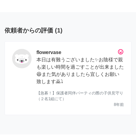
依頼者からの評価
(
1
)
tag_faces
flowervase
本日は有難うございました✨お陰様で親
も楽しい時間を過ごすことが出来ました
😆また気がありましたら宜しくお願い
致します🙇⤵️
【急募！】保護者同伴パーティの際の子供見守り
（２名1組にて）
8年前