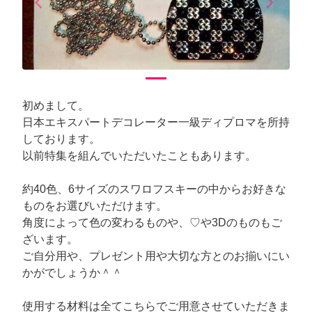
arrow_back_ios
arrow_forward_ios
Previous
Next
初めまして。
日本エキスパートデコレーター一級ディプロマを所持
しております。
以前特集を組んでいただいたこともあります。
約40色、6サイズのスワロフスキーの中からお好きな
ものをお選びいただけます。
角度によって色の変わるものや、♡や3Dのものもご
ざいます。
ご自分用や、プレゼント用や大切な方とのお揃いにい
かがでしょうか＾＾
使用する材料は全てこちらでご用意させていただきま