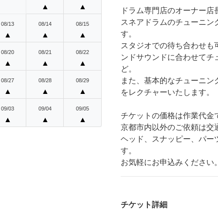
▲
▲
ドラム専門店のオーナー店
スネアドラムのチューニン
08/13
08/14
08/15
す。
▲
▲
▲
スタジオでの待ち合わせも
08/20
08/21
08/22
ンドサウンドに合わせてチ
▲
▲
▲
ど。
また、基本的なチューニン
08/27
08/28
08/29
▲
▲
▲
をレクチャーいたします。
09/03
09/04
09/05
チケットの価格は作業代金
▲
▲
▲
京都市内以外のご依頼は交
ヘッド、スナッピー、パー
す。
お気軽にお申込みください
チケット詳細