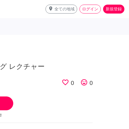
place
全ての地域
ログイン
新規登録
グ レクチャー
favorite_border
tag_faces
0
0
!