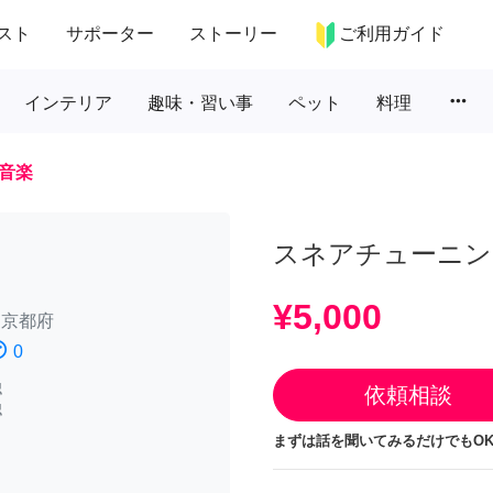
スト
サポーター
ストーリー
ご利用ガイド
more_horiz
インテリア
趣味・習い事
ペット
料理
音楽
スネアチューニン
¥5,000
/
京都府
atisfied
0
認
依頼相談
認
まずは話を聞いてみるだけでもOK