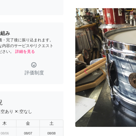
り組み
価・完了後に振り込まれます。
な内容のサービスやリクエスト
ださい。
詳細を見る
tag_faces
arrow_back_ios
評価制度
Previous
況
:
空あり
✕:
空なし
木
金
土
08/06
08/07
08/08