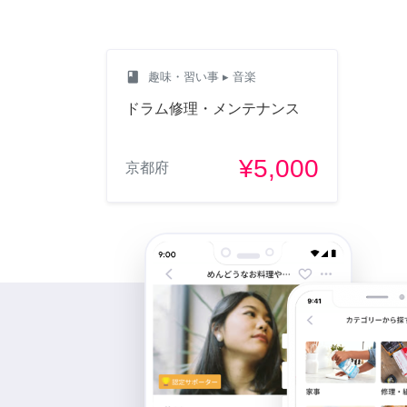
class
趣味・習い事
▸ 音楽
ドラム修理・メンテナンス
¥5,000
京都府