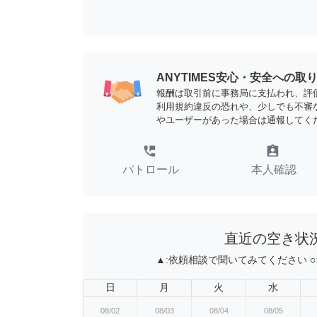
ANYTIMES安心・安全への取
報酬は取引前に事務局に支払われ、評
利用規約違反の恐れや、少しでも不審
やユーザーがあった場合は通報してく
perm_phone_msg
assignment_ind
パトロール
本人確認
直近の空き状
▲:
依頼相談で聞いてみてください
○
日
月
火
水
08/02
08/03
08/04
08/05