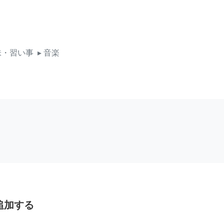
味・習い事
▸ 音楽
追加する