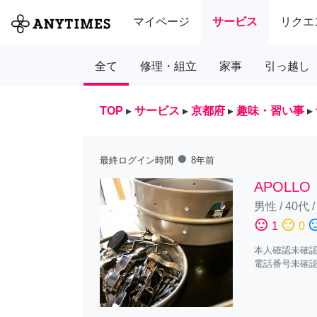
マイページ
サービス
リクエ
全て
修理・組立
家事
引っ越し
TOP
▸
サービス
▸
京都府
▸
趣味・習い事
▸
fiber_manual_record
最終ログイン時間
8年前
APOLLO
男性
/
40代
sentiment_satisfied
sentiment_neutral
sentiment_diss
1
0
本人確認未確
電話番号未確