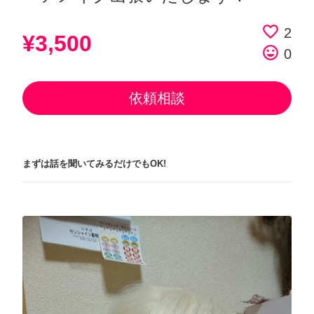
favorite_border
2
¥3,500
tag_faces
0
依頼相談
まずは話を聞いてみるだけでもOK!