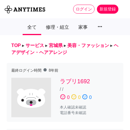
ログイン
新規登録
more_horiz
全て
修理・組立
家事
TOP
▸
サービス
▸
宮城県
▸
美容・ファッション
▸
ヘ
アデザイン・ヘアアレンジ
fiber_manual_record
最終ログイン時間
8年前
ラブリ1692
/
/
sentiment_satisfied
sentiment_neutral
sentiment_dissatisfied
0
0
0
本人確認未確認
電話番号未確認