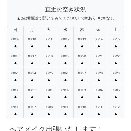
直近の空き状況
▲:
依頼相談で聞いてみてください
○:
空あり
✕:
空なし
日
月
火
水
木
金
土
08/09
08/10
08/11
08/12
08/13
08/14
08/15
▲
▲
▲
▲
▲
▲
▲
08/16
08/17
08/18
08/19
08/20
08/21
08/22
▲
▲
▲
▲
▲
▲
▲
08/23
08/24
08/25
08/26
08/27
08/28
08/29
▲
▲
▲
▲
▲
▲
▲
08/30
08/31
09/01
09/02
09/03
09/04
09/05
▲
▲
▲
▲
▲
▲
▲
09/06
09/07
09/08
09/09
09/10
09/11
09/12
▲
▲
▲
▲
▲
▲
▲
ヘアメイク出張いたします！