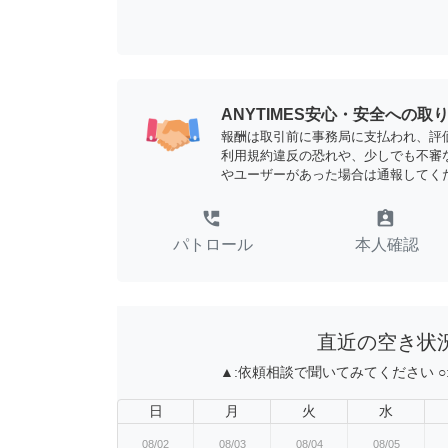
ANYTIMES安心・安全への取
報酬は取引前に事務局に支払われ、評
利用規約違反の恐れや、少しでも不審
やユーザーがあった場合は通報してく
perm_phone_msg
assignment_ind
パトロール
本人確認
直近の空き状
▲:
依頼相談で聞いてみてください
○
日
月
火
水
08/02
08/03
08/04
08/05