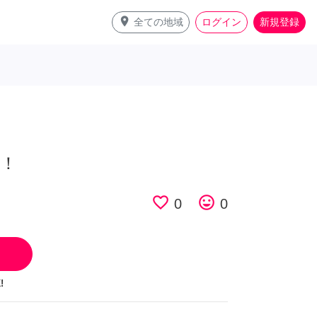
place
全ての地域
ログイン
新規登録
！
favorite_border
tag_faces
0
0
!