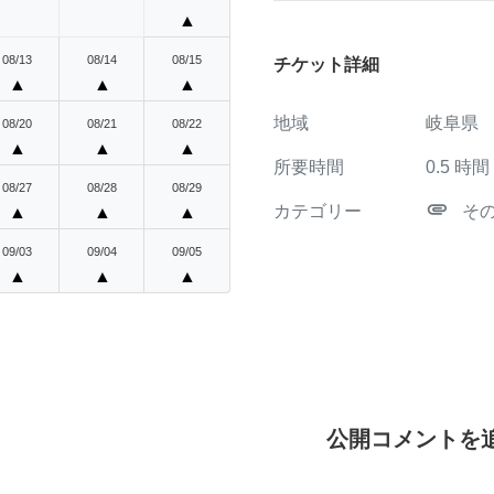
▲
08/13
08/14
08/15
チケット詳細
▲
▲
▲
地域
岐阜県
08/20
08/21
08/22
▲
▲
▲
所要時間
0.5
時間
08/27
08/28
08/29
attachment
カテゴリー
そ
▲
▲
▲
09/03
09/04
09/05
▲
▲
▲
公開コメントを