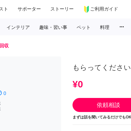
スト
サポーター
ストーリー
ご利用ガイド
more_horiz
インテリア
趣味・習い事
ペット
料理
回収
もらってください
¥0
atisfied
0
認
依頼相談
認
まずは話を聞いてみるだけでもOK