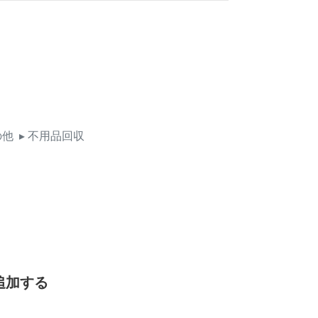
の他
▸ 不用品回収
追加する