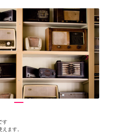
arrow_forward_ios
Next
です
使えます。