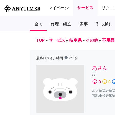
マイページ
サービス
リクエ
全て
修理・組立
家事
引っ越し
TOP
▸
サービス
▸
岐阜県
▸
その他
▸
不用品
fiber_manual_record
最終ログイン時間
8年前
あさん
/
/
sentiment_satisfied
sentiment_neutral
sentiment_diss
0
0
本人確認未確
電話番号未確