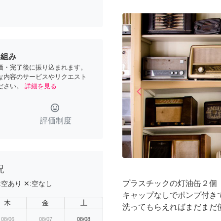
り組み
価・完了後に振り込まれます。
な内容のサービスやリクエスト
ださい。
詳細を見る
arrow_back_ios
Previous
tag_faces
評価制度
況
プラスチックの灯油缶２個
:
空あり
✕:
空なし
キャップなしでポンプ付き
木
金
土
洗ってもらえればまだまだ
08/06
08/07
08/08