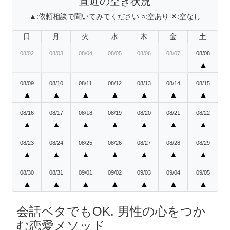
直近の空き状況
▲:
依頼相談で聞いてみてください
○:
空あり
✕:
空なし
日
月
火
水
木
金
土
08/02
08/03
08/04
08/05
08/06
08/07
08/08
▲
08/09
08/10
08/11
08/12
08/13
08/14
08/15
▲
▲
▲
▲
▲
▲
▲
08/16
08/17
08/18
08/19
08/20
08/21
08/22
▲
▲
▲
▲
▲
▲
▲
08/23
08/24
08/25
08/26
08/27
08/28
08/29
▲
▲
▲
▲
▲
▲
▲
08/30
08/31
09/01
09/02
09/03
09/04
09/05
▲
▲
▲
▲
▲
▲
▲
会話ベタでもOK. 男性の心をつか
む恋愛メソッド