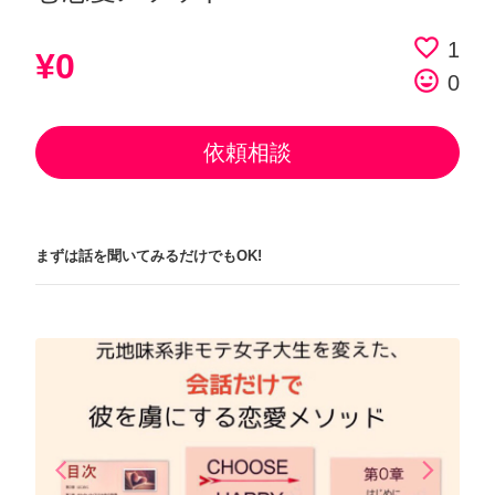
favorite_border
1
¥0
tag_faces
0
依頼相談
まずは話を聞いてみるだけでもOK!
arrow_back_ios
arrow_forward_ios
Previous
Next