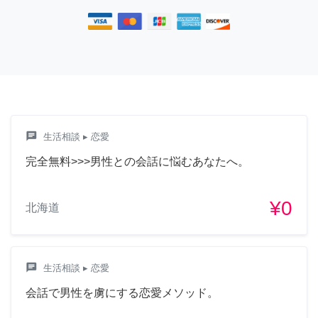
chat
生活相談
▸ 恋愛
完全無料>>>男性との会話に悩むあなたへ。
¥0
北海道
chat
生活相談
▸ 恋愛
会話で男性を虜にする恋愛メソッド。