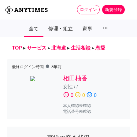
ログイン
新規登録
more_horiz
全て
修理・組立
家事
TOP
▸
サービス
▸
北海道
▸
生活相談
▸
恋愛
fiber_manual_record
最終ログイン時間
8年前
相田柚香
女性
/
/
sentiment_satisfied
sentiment_neutral
sentiment_dissatisfied
0
0
0
本人確認未確認
電話番号未確認