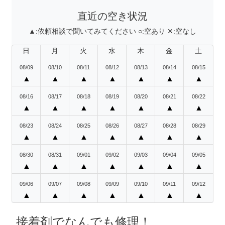
直近の空き状況
▲:
依頼相談で聞いてみてください
○:
空あり
✕:
空なし
日
月
火
水
木
金
土
08/09
08/10
08/11
08/12
08/13
08/14
08/15
▲
▲
▲
▲
▲
▲
▲
08/16
08/17
08/18
08/19
08/20
08/21
08/22
▲
▲
▲
▲
▲
▲
▲
08/23
08/24
08/25
08/26
08/27
08/28
08/29
▲
▲
▲
▲
▲
▲
▲
08/30
08/31
09/01
09/02
09/03
09/04
09/05
▲
▲
▲
▲
▲
▲
▲
09/06
09/07
09/08
09/09
09/10
09/11
09/12
▲
▲
▲
▲
▲
▲
▲
接着剤でなんでも修理！