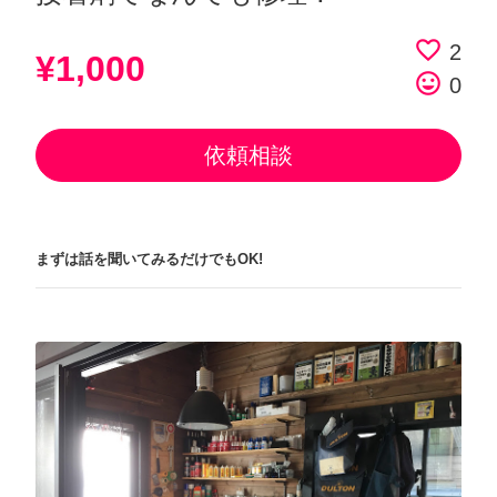
favorite_border
2
¥1,000
tag_faces
0
依頼相談
まずは話を聞いてみるだけでもOK!