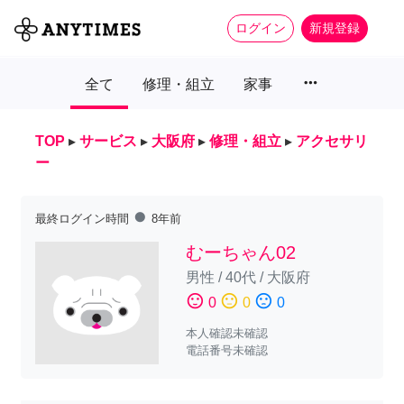
ログイン
新規登録
more_horiz
全て
修理・組立
家事
TOP
▸
サービス
▸
大阪府
▸
修理・組立
▸
アクセサリ
ー
fiber_manual_record
最終ログイン時間
8年前
むーちゃん02
男性
/
40代
/
大阪府
sentiment_satisfied
sentiment_neutral
sentiment_dissatisfied
0
0
0
本人確認未確認
電話番号未確認