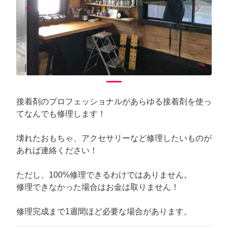
arrow_back_ios
arrow_forward_ios
Previous
Next
接着剤のプロフェッショナルがあらゆる接着剤を使っ
てなんでも修理します！
壊れたおもちゃ、アクセサリーなど修理したいものが
あれば連絡ください！
ただし、100%修理できるわけではありません。
修理できなかった場合はお金は取りません！
修理完成まで1週間ほど必要な場合があります。