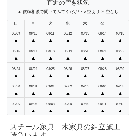
直近の空き状況
▲:
依頼相談で聞いてみてください
○:
空あり
✕:
空なし
日
月
火
水
木
金
土
08/09
08/10
08/11
08/12
08/13
08/14
08/15
▲
▲
▲
▲
▲
▲
▲
08/16
08/17
08/18
08/19
08/20
08/21
08/22
▲
▲
▲
▲
▲
▲
▲
08/23
08/24
08/25
08/26
08/27
08/28
08/29
▲
▲
▲
▲
▲
▲
▲
08/30
08/31
09/01
09/02
09/03
09/04
09/05
▲
▲
▲
▲
▲
▲
▲
09/06
09/07
09/08
09/09
09/10
09/11
09/12
▲
▲
▲
▲
▲
▲
▲
スチール家具、木家具の組立施工
請負います。