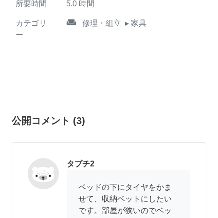
所要時間
5.0
時間
weekend
カテゴリ
修理・組立
▸ 家具
ー
公開コメント
(
3
)
タブチ2
ベッドの下にタイヤをかま
せて、収納ベットにしたい
です。部屋が狭いのでベッ