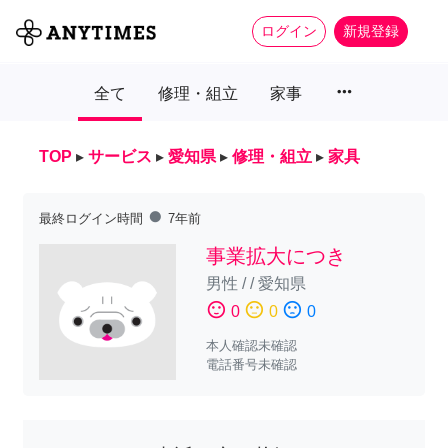
ログイン
新規登録
more_horiz
全て
修理・組立
家事
TOP
▸
サービス
▸
愛知県
▸
修理・組立
▸
家具
fiber_manual_record
最終ログイン時間
7年前
事業拡大につき
男性
/
/
愛知県
sentiment_satisfied
sentiment_neutral
sentiment_dissatisfied
0
0
0
本人確認未確認
電話番号未確認