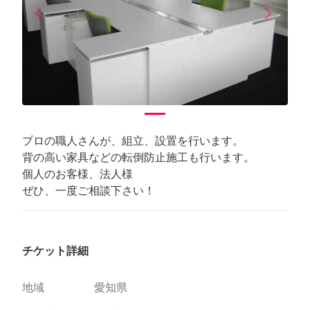
arrow_back_ios
arrow_forward_ios
Previous
Next
プロの職人さんが、組立、設置を行います。
背の高い家具などの転倒防止施工も行います。
個人のお客様、法人様
ぜひ、一度ご相談下さい！
チケット詳細
地域
愛知県