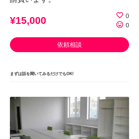
favorite_border
0
¥15,000
tag_faces
0
依頼相談
まずは話を聞いてみるだけでもOK!