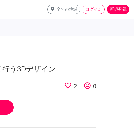
place
全ての地域
ログイン
新規登録
M)で行う3Dデザイン
favorite_border
tag_faces
2
0
!