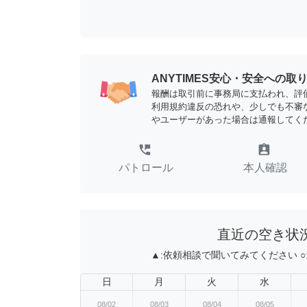
ANYTIMES安心・安全への取
報酬は取引前に事務局に支払われ、評
利用規約違反の恐れや、少しでも不審
やユーザーがあった場合は通報してく
perm_phone_msg
assignment_ind
パトロール
本人確認
直近の空き状
▲:
依頼相談で聞いてみてください
○
日
月
火
水
08/02
08/03
08/04
08/05