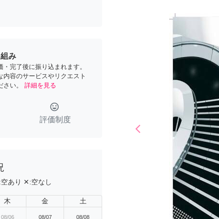
り組み
価・完了後に振り込まれます。
な内容のサービスやリクエスト
ださい。
詳細を見る
tag_faces
評価制度
arrow_back_ios
Previous
況
:
空あり
✕:
空なし
木
金
土
08/06
08/07
08/08