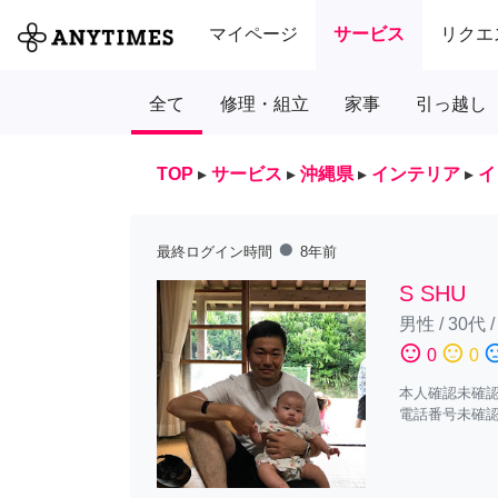
マイページ
サービス
リクエ
全て
修理・組立
家事
引っ越し
TOP
▸
サービス
▸
沖縄県
▸
インテリア
▸
イ
fiber_manual_record
最終ログイン時間
8年前
S SHU
男性
/
30代
sentiment_satisfied
sentiment_neutral
sentiment_diss
0
0
本人確認未確
電話番号未確