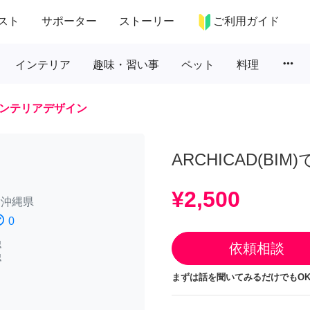
スト
サポーター
ストーリー
ご利用ガイド
more_horiz
インテリア
趣味・習い事
ペット
料理
ンテリアデザイン
ARCHICAD(BI
¥2,500
/
沖縄県
atisfied
0
認
依頼相談
認
まずは話を聞いてみるだけでもOK