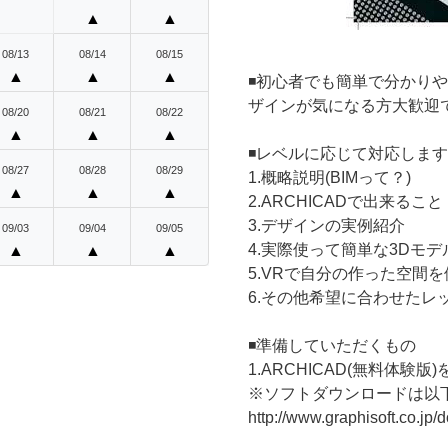
▲
▲
08/13
08/14
08/15
▲
▲
▲
◾️初心者でも簡単で分かり
ザインが気になる方大歓迎
08/20
08/21
08/22
▲
▲
▲
◾️レベルに応じて対応しま
08/27
08/28
08/29
1.概略説明(BIMって？)
▲
▲
▲
2.ARCHICADで出来ること
3.デザインの実例紹介
09/03
09/04
09/05
4.実際使って簡単な3Dモ
▲
▲
▲
5.VRで自分の作った空間を
6.その他希望に合わせたレ
◾️準備していただくもの
1.ARCHICAD(無料体験
※ソフトダウンロードは以
http://www.graphisoft.co.jp/