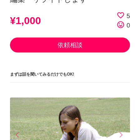
favorite_border
5
¥1,000
tag_faces
0
依頼相談
まずは話を聞いてみるだけでもOK!
arrow_back_ios
arrow_forward_ios
Previous
Next