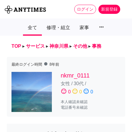
ログイン
新規登録
more_horiz
全て
修理・組立
家事
TOP
▸
サービス
▸
神奈川県
▸
その他
▸
事務
fiber_manual_record
最終ログイン時間
8年前
nkmr_0111
女性
/
30代
/
sentiment_satisfied
sentiment_neutral
sentiment_dissatisfied
0
0
0
本人確認未確認
電話番号未確認