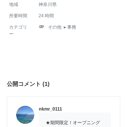
地域
神奈川県
所要時間
24
時間
attachment
カテゴリ
その他
▸ 事務
ー
公開コメント
(
1
)
nkmr_0111
★期間限定！オープニング