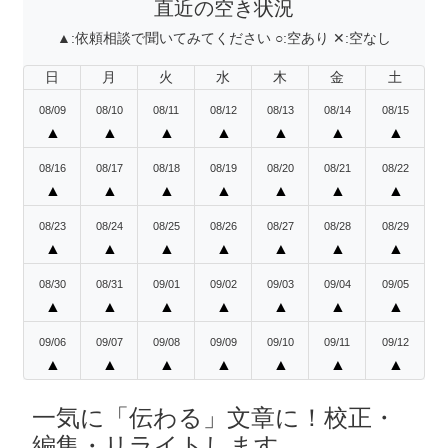
直近の空き状況
▲:
依頼相談で聞いてみてください
○:
空あり
✕:
空なし
日
月
火
水
木
金
土
08/09
08/10
08/11
08/12
08/13
08/14
08/15
▲
▲
▲
▲
▲
▲
▲
08/16
08/17
08/18
08/19
08/20
08/21
08/22
▲
▲
▲
▲
▲
▲
▲
08/23
08/24
08/25
08/26
08/27
08/28
08/29
▲
▲
▲
▲
▲
▲
▲
08/30
08/31
09/01
09/02
09/03
09/04
09/05
▲
▲
▲
▲
▲
▲
▲
09/06
09/07
09/08
09/09
09/10
09/11
09/12
▲
▲
▲
▲
▲
▲
▲
一気に「伝わる」文章に！校正・
編集・リライトします