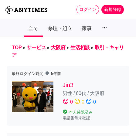
ログイン
新規登録
more_horiz
全て
修理・組立
家事
TOP
▸
サービス
▸
大阪府
▸
生活相談
▸
取引・キャリ
ア
fiber_manual_record
最終ログイン時間
5年前
Jin3
男性
/
60代
/
大阪府
sentiment_satisfied
sentiment_neutral
sentiment_dissatisfied
0
0
0
check_circle
本人確認済み
電話番号未確認