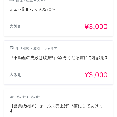
修理・組立
▸ スマホ
えェ〜⁉️ 📱📲 そんなに〜
¥3,000
大阪府
chat
生活相談
▸ 取引・キャリア
『不動産の失敗は破滅‼️』😱 そうなる前にご相談を❣️
¥3,000
大阪府
attachment
その他
▸ その他
【営業成績🆙】セールス売上げ1.5倍にしてあげま
す‼️