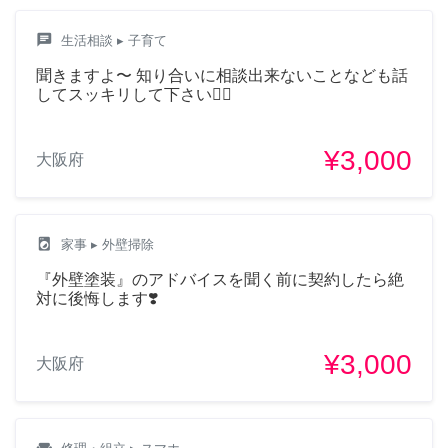
chat
生活相談
▸ 子育て
聞きますよ〜 知り合いに相談出来ないことなども話
してスッキリして下さい🙆‍♂️
¥3,000
大阪府
local_laundry_service
家事
▸ 外壁掃除
『外壁塗装』のアドバイスを聞く前に契約したら絶
対に後悔します❣️
¥3,000
大阪府
weekend