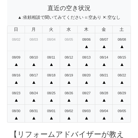
直近の空き状況
▲:
依頼相談で聞いてみてください
○:
空あり
✕:
空なし
日
月
火
水
木
金
土
08/02
08/03
08/04
08/05
08/06
08/07
08/08
▲
▲
▲
08/09
08/10
08/11
08/12
08/13
08/14
08/15
▲
▲
▲
▲
▲
▲
▲
08/16
08/17
08/18
08/19
08/20
08/21
08/22
▲
▲
▲
▲
▲
▲
▲
08/23
08/24
08/25
08/26
08/27
08/28
08/29
▲
▲
▲
▲
▲
▲
▲
08/30
08/31
09/01
09/02
09/03
09/04
09/05
▲
▲
▲
▲
▲
▲
▲
【リフォームアドバイザーが教え