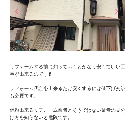
arrow_back_ios
arrow_forward_ios
Previous
Next
リフォームする前に知っておくとかなり安くていい工
事が出来るのです❣️
リフォーム代金を出来るだけ安くするには値下げ交渉
も必要です。
信頼出来るリフォーム業者とそうではない業者の見分
け方を知らないと危険です。