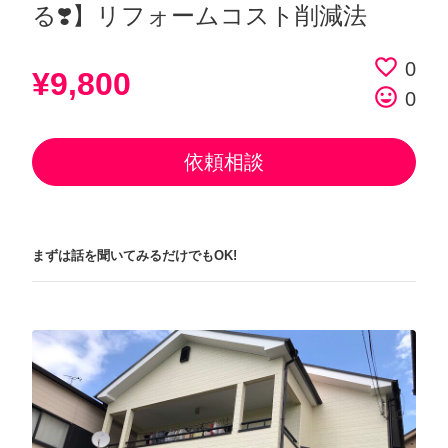
る❣️】リフォームコスト削減法
favorite_border
0
¥9,800
tag_faces
0
依頼相談
まずは話を聞いてみるだけでもOK!