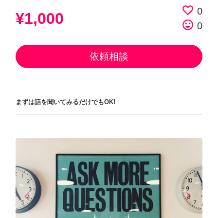
favorite_border
0
¥1,000
tag_faces
0
依頼相談
まずは話を聞いてみるだけでもOK!
arrow_back_ios
arrow_forward_ios
Previous
Next