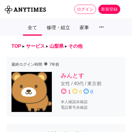
ログイン
新規登録
more_horiz
全て
修理・組立
家事
TOP
▸
サービス
▸
山梨県
▸
その他
fiber_manual_record
最終ログイン時間
7年前
みんとす
女性
/
40代
/
東京都
sentiment_satisfied
sentiment_neutral
sentiment_dissatisfied
1
0
0
本人確認未確認
電話番号未確認