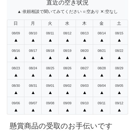
直近の空き状況
▲:
依頼相談で聞いてみてください
○:
空あり
✕:
空なし
日
月
火
水
木
金
土
08/09
08/10
08/11
08/12
08/13
08/14
08/15
▲
▲
▲
▲
▲
▲
▲
08/16
08/17
08/18
08/19
08/20
08/21
08/22
▲
▲
▲
▲
▲
▲
▲
08/23
08/24
08/25
08/26
08/27
08/28
08/29
▲
▲
▲
▲
▲
▲
▲
08/30
08/31
09/01
09/02
09/03
09/04
09/05
▲
▲
▲
▲
▲
▲
▲
09/06
09/07
09/08
09/09
09/10
09/11
09/12
▲
▲
▲
▲
▲
▲
▲
懸賞商品の受取のお手伝いです