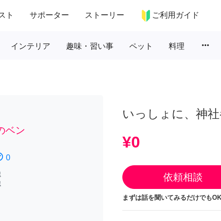
スト
サポーター
ストーリー
ご利用ガイド
more_horiz
インテリア
趣味・習い事
ペット
料理
いっしょに、神社
のベン
¥0
atisfied
0
認
依頼相談
認
まずは話を聞いてみるだけでもOK