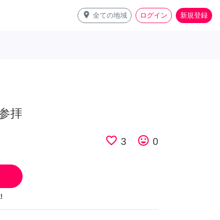
place
全ての地域
ログイン
新規登録
参拝
favorite_border
tag_faces
3
0
!