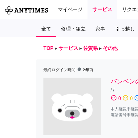
マイページ
サービス
リクエ
全て
修理・組立
家事
引っ越し
TOP
▸
サービス
▸
佐賀県
▸
その他
fiber_manual_record
最終ログイン時間
8年前
バンベン
/
/
sentiment_satisfied
sentiment_neutral
sentiment_diss
0
0
本人確認未確
電話番号未確