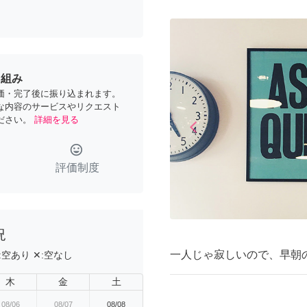
り組み
価・完了後に振り込まれます。
な内容のサービスやリクエスト
ださい。
詳細を見る
arrow_back_ios
Previous
tag_faces
評価制度
況
一人じゃ寂しいので、早朝
:
空あり
✕:
空なし
木
金
土
08/06
08/07
08/08