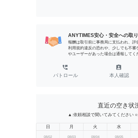
ANYTIMES安心・安全への取
報酬は取引前に事務局に支払われ、評
利用規約違反の恐れや、少しでも不審
やユーザーがあった場合は通報してく
perm_phone_msg
assignment_ind
パトロール
本人確認
直近の空き状
▲:
依頼相談で聞いてみてください
○
日
月
火
水
08/02
08/03
08/04
08/05