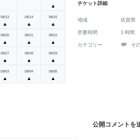
チケット詳細
▲
08/13
08/14
08/15
地域
佐賀県
▲
▲
▲
所要時間
1
時間
08/20
08/21
08/22
▲
▲
▲
attachment
カテゴリー
そ
08/27
08/28
08/29
▲
▲
▲
09/03
09/04
09/05
▲
▲
▲
公開コメントを