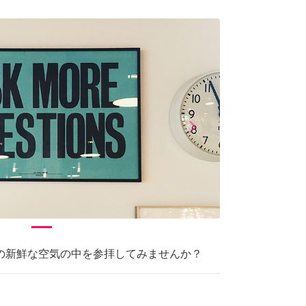
arrow_forward_ios
Next
の新鮮な空気の中を参拝してみませんか？