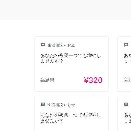
chat
chat
生活相談
▸ お金
あなたの複業一つでも増やし
あ
ませんか？
ま
¥320
福島県
宮
chat
chat
生活相談
▸ お金
あなたの複業一つでも増やし
あ
ませんか？
し