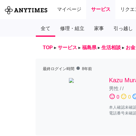
マイページ
サービス
リクエ
全て
修理・組立
家事
引っ越し
TOP
▸
サービス
▸
福島県
▸
生活相談
▸
お金
fiber_manual_record
最終ログイン時間
8年前
Kazu Mur
男性
/
/
sentiment_satisfied
sentiment_neutral
sentiment_diss
0
0
本人確認未確
電話番号未確