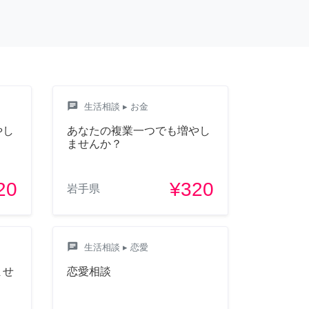
chat
生活相談
▸ お金
やし
あなたの複業一つでも増やし
ませんか？
20
¥320
岩手県
chat
生活相談
▸ 恋愛
ませ
恋愛相談