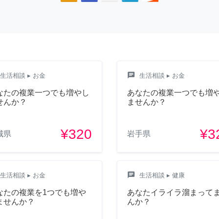
chat
生活相談
▸ お金
生活相談
▸ お金
なたの複業一つでも増やし
あなたの複業一つでも増
せんか？
ませんか？
¥320
¥3
城県
岩手県
chat
生活相談
▸ お金
生活相談
▸ 健康
なたの複業を1つでも増や
あなたイライラ溜まって
ませんか？
んか？