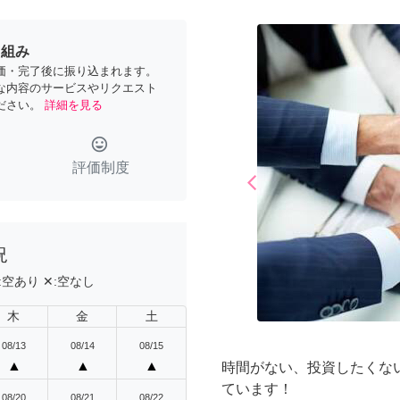
り組み
価・完了後に振り込まれます。
な内容のサービスやリクエスト
ださい。
詳細を見る
tag_faces
評価制度
arrow_back_ios
Previous
況
:
空あり
✕:
空なし
木
金
土
08/13
08/14
08/15
▲
▲
▲
時間がない、投資したくな
ています！
08/20
08/21
08/22