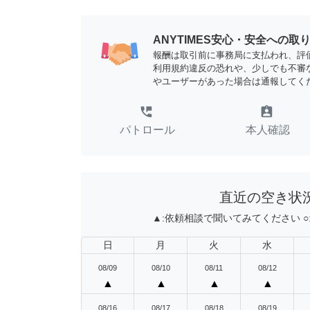
ANYTIMES安心・安全への取
報酬は取引前に事務局に支払われ、評
利用規約違反の恐れや、少しでも不審
やユーザーがあった場合は通報してく
perm_phone_msg
assignment_ind
パトロール
本人確認
直近の空き状
▲:
依頼相談で聞いてみてください
○
日
月
火
水
08/09
08/10
08/11
08/12
▲
▲
▲
▲
08/16
08/17
08/18
08/19