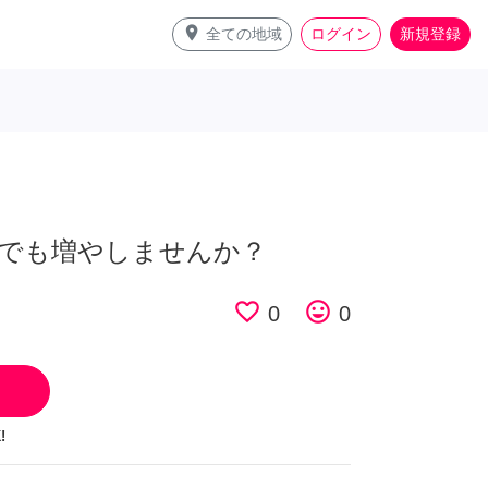
place
全ての地域
ログイン
新規登録
でも増やしませんか？
favorite_border
tag_faces
0
0
!