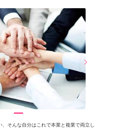
arrow_forward_ios
Next
い、そんな自分はこれで本業と複業で両立し