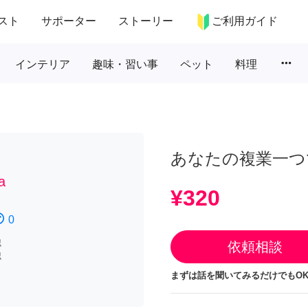
スト
サポーター
ストーリー
ご利用ガイド
more_horiz
インテリア
趣味・習い事
ペット
料理
あなたの複業一つ
a
¥320
atisfied
0
認
依頼相談
認
まずは話を聞いてみるだけでもOK