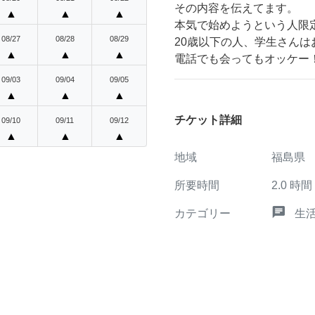
その内容を伝えてます。
▲
▲
▲
本気で始めようという人限
08/27
08/28
08/29
20歳以下の人、学生さん
▲
▲
▲
電話でも会ってもオッケー！
09/03
09/04
09/05
▲
▲
▲
チケット詳細
09/10
09/11
09/12
▲
▲
▲
地域
福島県
所要時間
2.0
時間
chat
カテゴリー
生