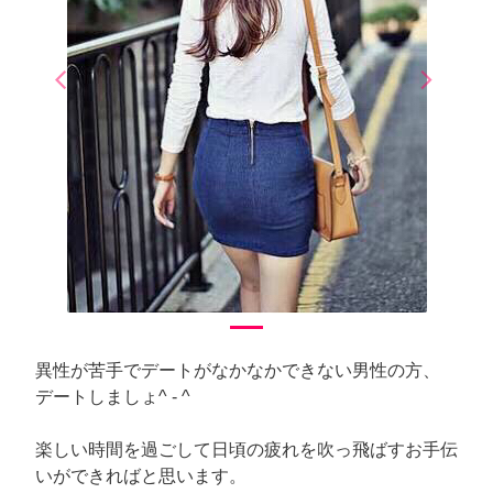
arrow_back_ios
arrow_forward_ios
Previous
Next
異性が苦手でデートがなかなかできない男性の方、
デートしましょ^ - ^
楽しい時間を過ごして日頃の疲れを吹っ飛ばすお手伝
いができればと思います。