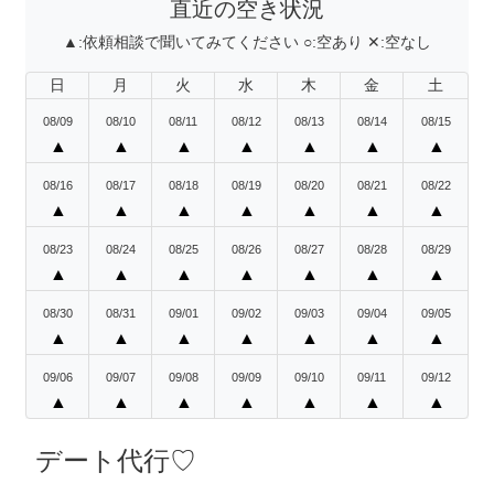
直近の空き状況
▲:
依頼相談で聞いてみてください
○:
空あり
✕:
空なし
日
月
火
水
木
金
土
08/09
08/10
08/11
08/12
08/13
08/14
08/15
▲
▲
▲
▲
▲
▲
▲
08/16
08/17
08/18
08/19
08/20
08/21
08/22
▲
▲
▲
▲
▲
▲
▲
08/23
08/24
08/25
08/26
08/27
08/28
08/29
▲
▲
▲
▲
▲
▲
▲
08/30
08/31
09/01
09/02
09/03
09/04
09/05
▲
▲
▲
▲
▲
▲
▲
09/06
09/07
09/08
09/09
09/10
09/11
09/12
▲
▲
▲
▲
▲
▲
▲
デート代行♡