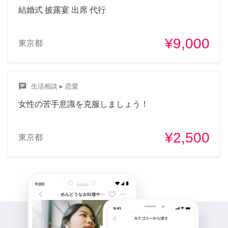
結婚式 披露宴 出席 代行
¥9,000
東京都
chat
生活相談
▸ 恋愛
女性の苦手意識を克服しましょう！
¥2,500
東京都