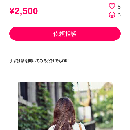
favorite_border
8
¥2,500
tag_faces
0
依頼相談
まずは話を聞いてみるだけでもOK!