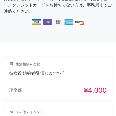
す。クレジットカードをお持ちでない方は、事務局までご
連絡ください。
chat
生活相談
▸ 恋愛
彼女役 婚約者役 演じます^ - ^
¥4,000
東京都
attachment
その他
▸ イベント