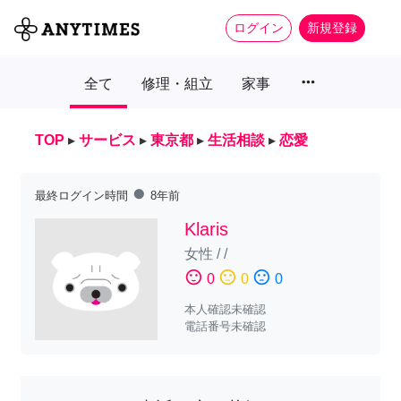
ログイン
新規登録
more_horiz
全て
修理・組立
家事
TOP
▸
サービス
▸
東京都
▸
生活相談
▸
恋愛
fiber_manual_record
最終ログイン時間
8年前
Klaris
女性
/
/
sentiment_satisfied
sentiment_neutral
sentiment_dissatisfied
0
0
0
本人確認未確認
電話番号未確認