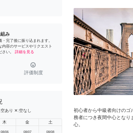
り組み
価・完了後に振り込まれます。
な内容のサービスやリクエスト
ださい。
詳細を見る
arrow_back_ios
Previous
tag_faces
評価制度
況
初心者から中級者向けのゴ
:
空あり
✕:
空なし
務者につき夜間中心となり
木
金
土
心。
08/06
08/07
08/08