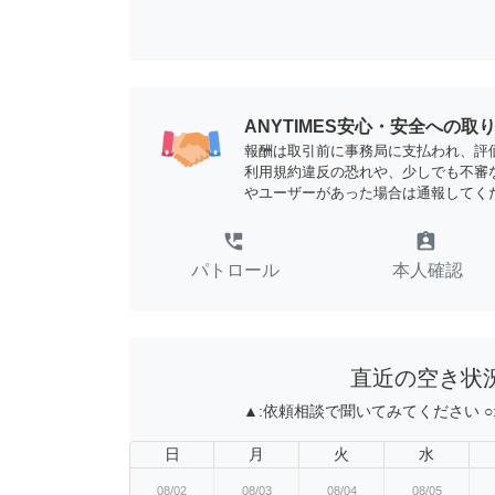
ANYTIMES安心・安全への取
報酬は取引前に事務局に支払われ、評
利用規約違反の恐れや、少しでも不審
やユーザーがあった場合は通報してく
perm_phone_msg
assignment_ind
パトロール
本人確認
直近の空き状
▲:
依頼相談で聞いてみてください
○
日
月
火
水
08/02
08/03
08/04
08/05