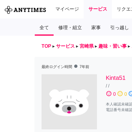
マイページ
サービス
リクエ
全て
修理・組立
家事
引っ越し
TOP
▸
サービス
▸
宮崎県
▸
趣味・習い事
▸
fiber_manual_record
最終ログイン時間
7年前
Kinta51
/
/
sentiment_satisfied
sentiment_neutral
sentiment_diss
0
0
本人確認未確
電話番号未確