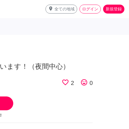
place
全ての地域
ログイン
新規登録
います！（夜間中心）
favorite_border
tag_faces
2
0
!