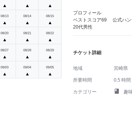
▲
▲
▲
プロフィール
08/13
08/14
08/15
ベストスコア69 公式ハンデ
▲
▲
▲
20代男性
08/20
08/21
08/22
▲
▲
▲
08/27
08/28
08/29
チケット詳細
▲
▲
▲
09/03
09/04
09/05
地域
宮崎県
▲
▲
▲
所要時間
0.5
時間
class
カテゴリー
趣