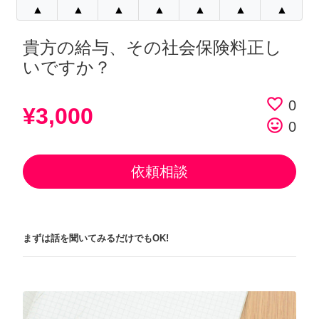
▲
▲
▲
▲
▲
▲
▲
貴方の給与、その社会保険料正し
いですか？
favorite_border
0
¥3,000
tag_faces
0
依頼相談
まずは話を聞いてみるだけでもOK!