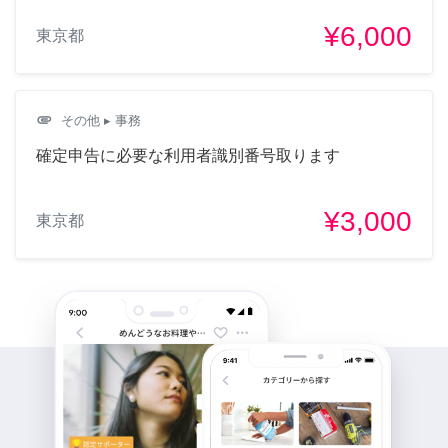
¥6,000
東京都
attachment
その他
▸ 事務
確定申告に必要な利用者識別番号取ります
¥3,000
東京都