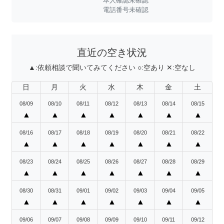
本人確認未確認
電話番号未確認
直近の空き状況
▲:
依頼相談で聞いてみてください
○:
空あり
✕:
空なし
日
月
火
水
木
金
土
08/09
08/10
08/11
08/12
08/13
08/14
08/15
▲
▲
▲
▲
▲
▲
▲
08/16
08/17
08/18
08/19
08/20
08/21
08/22
▲
▲
▲
▲
▲
▲
▲
08/23
08/24
08/25
08/26
08/27
08/28
08/29
▲
▲
▲
▲
▲
▲
▲
08/30
08/31
09/01
09/02
09/03
09/04
09/05
▲
▲
▲
▲
▲
▲
▲
09/06
09/07
09/08
09/09
09/10
09/11
09/12