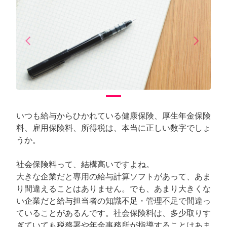
arrow_back_ios
arrow_forward_ios
Previous
Next
いつも給与からひかれている健康保険、厚生年金保険
料、雇用保険料、所得税は、本当に正しい数字でしょ
うか。
社会保険料って、結構高いですよね。
大きな企業だと専用の給与計算ソフトがあって、あま
り間違えることはありません。でも、あまり大きくな
い企業だと給与担当者の知識不足・管理不足で間違っ
ていることがあるんです。社会保険料は、多少取りす
ぎていても税務署や年金事務所が指導することはあま