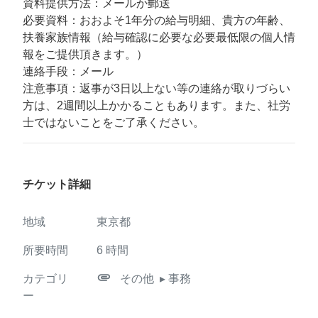
資料提供方法：メールか郵送
必要資料：おおよそ1年分の給与明細、貴方の年齢、
扶養家族情報（給与確認に必要な必要最低限の個人情
報をご提供頂きます。）
連絡手段：メール
注意事項：返事が3日以上ない等の連絡が取りづらい
方は、2週間以上かかることもあります。また、社労
士ではないことをご了承ください。
チケット詳細
地域
東京都
所要時間
6
時間
attachment
カテゴリ
その他
▸ 事務
ー