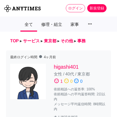
ログイン
新規登録
more_horiz
全て
修理・組立
家事
TOP
▸
サービス
▸
東京都
▸
その他
▸
事務
fiber_manual_record
最終ログイン時間
4ヶ月前
higashi401
女性
/
40代
/
東京都
sentiment_satisfied
sentiment_neutral
sentiment_dissatisfied
1
0
0
依頼相談への返答率: 100%
依頼相談への平均返答時間: 2日以
内
メッセージ平均返信時間: 8時間以
内