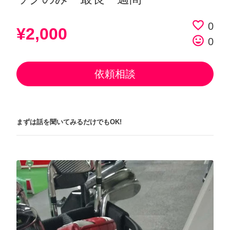
favorite_border
0
¥2,000
tag_faces
0
依頼相談
まずは話を聞いてみるだけでもOK!