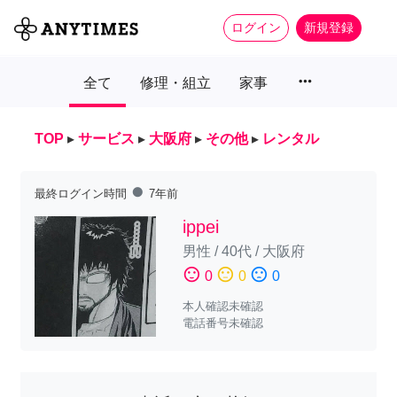
ログイン
新規登録
more_horiz
全て
修理・組立
家事
TOP
▸
サービス
▸
大阪府
▸
その他
▸
レンタル
fiber_manual_record
最終ログイン時間
7年前
ippei
男性
/
40代
/
大阪府
sentiment_satisfied
sentiment_neutral
sentiment_dissatisfied
0
0
0
本人確認未確認
電話番号未確認