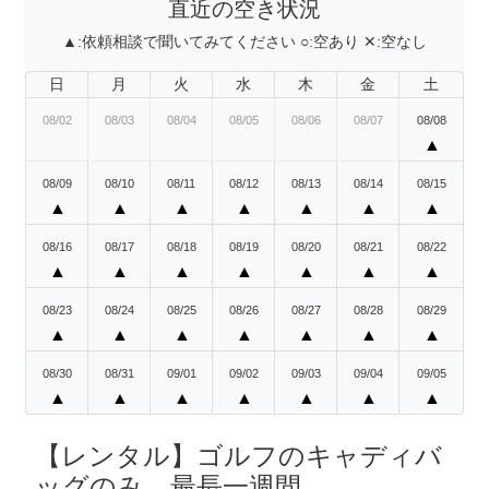
直近の空き状況
▲:
依頼相談で聞いてみてください
○:
空あり
✕:
空なし
日
月
火
水
木
金
土
08/02
08/03
08/04
08/05
08/06
08/07
08/08
▲
08/09
08/10
08/11
08/12
08/13
08/14
08/15
▲
▲
▲
▲
▲
▲
▲
08/16
08/17
08/18
08/19
08/20
08/21
08/22
▲
▲
▲
▲
▲
▲
▲
08/23
08/24
08/25
08/26
08/27
08/28
08/29
▲
▲
▲
▲
▲
▲
▲
08/30
08/31
09/01
09/02
09/03
09/04
09/05
▲
▲
▲
▲
▲
▲
▲
【レンタル】ゴルフのキャディバ
ッグのみ 最長一週間