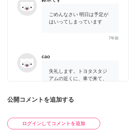
ごめんなさい 明日は予定が
はいってしまっています
7年前
cao
失礼します。トヨタスタジ
アムの近くに、車で来て、
駐車場を見回り、ゴミが落
ちていたら拾って、最後鍵
公開コメントを追加する
閉めて帰るという仕事です
が、お願いできますか?時間
は23時にトヨタスタジアム
近くに着くように。2000円
ログインしてコメントを追加
払います。 また、その逆