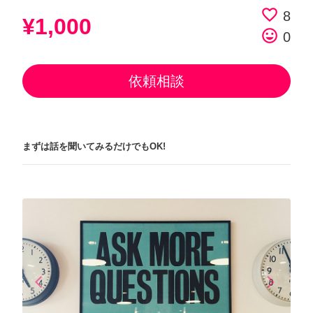
favorite_border
8
¥1,000
tag_faces
0
依頼相談
まずは話を聞いてみるだけでもOK!
arrow_back_ios
arrow_forward_ios
Previous
Next