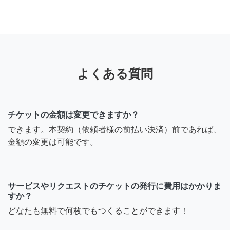
で、鍵あけて、作業して(10
分くらい)終わり。こちらは
お昼ごろ、こちらも2000円
払います。 不定期です。 取
り急ぎ、6/5 23時にトヨタ
スタジアム付近にこれるな
よくある質問
ら、お願いしたい。初めて
は私が教えます。
チケットの金額は変更できますか？
7年前
できます。本契約（依頼者様の前払い決済）前であれば、
金額の変更は可能です。
退会ユーザー
おはようございます。 昨
日、メールさせていただい
サービスやリクエストのチケットの発行に費用はかかりま
すか？
た、 キャラメルリボンで
す。 依頼内容は 病院への送
どなたも無料で何枚でもつくることができます！
迎依頼です。 北区在住で