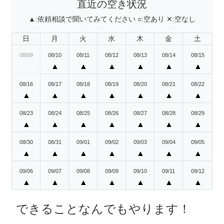
直近の空き状況
▲:
依頼相談で聞いてみてください
○:
空あり
✕:
空なし
日
月
火
水
木
金
土
08/09
08/10
08/11
08/12
08/13
08/14
08/15
▲
▲
▲
▲
▲
▲
08/16
08/17
08/18
08/19
08/20
08/21
08/22
▲
▲
▲
▲
▲
▲
▲
08/23
08/24
08/25
08/26
08/27
08/28
08/29
▲
▲
▲
▲
▲
▲
▲
08/30
08/31
09/01
09/02
09/03
09/04
09/05
▲
▲
▲
▲
▲
▲
▲
09/06
09/07
09/08
09/09
09/10
09/11
09/12
▲
▲
▲
▲
▲
▲
▲
できることなんでもやります！