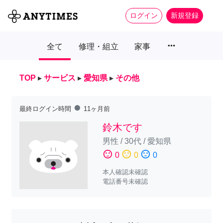
ログイン
新規登録
more_horiz
全て
修理・組立
家事
TOP
▸
サービス
▸
愛知県
▸
その他
fiber_manual_record
最終ログイン時間
11ヶ月前
鈴木です
男性
/
30代
/
愛知県
sentiment_satisfied
sentiment_neutral
sentiment_dissatisfied
0
0
0
本人確認未確認
電話番号未確認