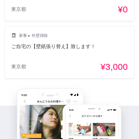
¥0
東京都
local_laundry_service
家事
▸ 外壁掃除
ご自宅の【壁紙張り替え】致します！
¥3,000
東京都