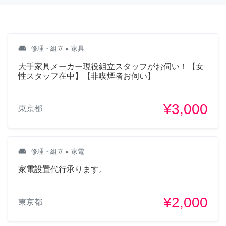
weekend
修理・組立
▸ 家具
大手家具メーカー現役組立スタッフがお伺い！【女
性スタッフ在中】【非喫煙者お伺い】
¥3,000
東京都
weekend
修理・組立
▸ 家電
家電設置代行承ります。
¥2,000
東京都