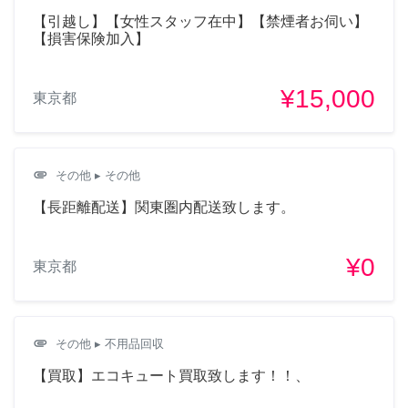
【引越し】【女性スタッフ在中】【禁煙者お伺い】
【損害保険加入】
¥15,000
東京都
attachment
その他
▸ その他
【長距離配送】関東圏内配送致します。
¥0
東京都
attachment
その他
▸ 不用品回収
【買取】エコキュート買取致します！！、