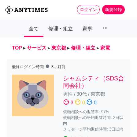
ログイン
新規登録
more_horiz
全て
修理・組立
家事
TOP
▸
サービス
▸
東京都
▸
修理・組立
▸
家電
fiber_manual_record
最終ログイン時間
3ヶ月前
シャムシティ（SDS合
同会社）
男性
/
30代
/
東京都
sentiment_satisfied
sentiment_neutral
sentiment_dissatisfied
3
0
0
依頼相談への返答率: 97%
依頼相談への平均返答時間: 2日以
内
メッセージ平均返信時間: 3日以内