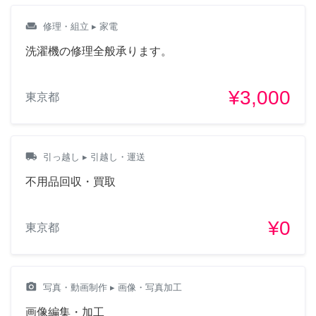
weekend
修理・組立
▸ 家電
洗濯機の修理全般承ります。
¥3,000
東京都
local_shipping
引っ越し
▸ 引越し・運送
不用品回収・買取
¥0
東京都
camera_alt
写真・動画制作
▸ 画像・写真加工
画像編集・加工