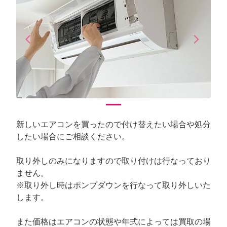
arrow_back_ios
arrow_forward_ios
Previous
Next
新しいエアコンを買ったので付け替えたい場合や処分
したい場合にご相談ください。
取り外しのみになりますので取り付けは行なっており
ません。
※取り外し時はポンプダウンを行なって取り外しいた
します。
また価格はエアコンの状態や年式によっては買取の場