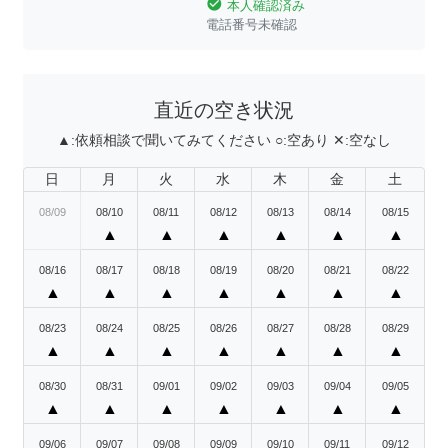
check_circle
本人確認済み
電話番号未確認
直近の空き状況
▲:
依頼相談で聞いてみてください
○:
空あり
✕:
空なし
日
月
火
水
木
金
土
08/09
08/10
08/11
08/12
08/13
08/14
08/15
▲
▲
▲
▲
▲
▲
08/16
08/17
08/18
08/19
08/20
08/21
08/22
▲
▲
▲
▲
▲
▲
▲
08/23
08/24
08/25
08/26
08/27
08/28
08/29
▲
▲
▲
▲
▲
▲
▲
08/30
08/31
09/01
09/02
09/03
09/04
09/05
▲
▲
▲
▲
▲
▲
▲
09/06
09/07
09/08
09/09
09/10
09/11
09/12