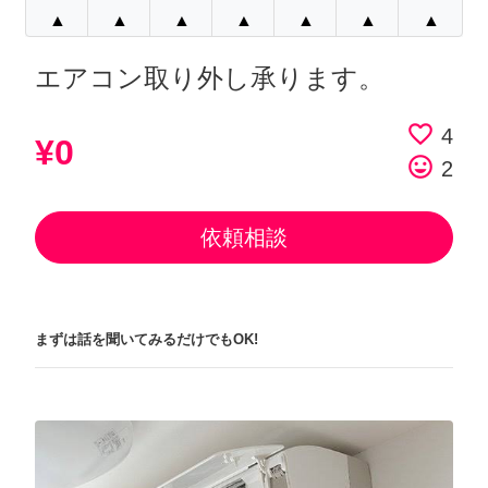
▲
▲
▲
▲
▲
▲
▲
エアコン取り外し承ります。
favorite_border
4
¥0
tag_faces
2
依頼相談
まずは話を聞いてみるだけでもOK!