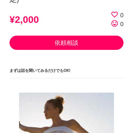
favorite_border
0
¥2,000
tag_faces
0
依頼相談
まずは話を聞いてみるだけでもOK!