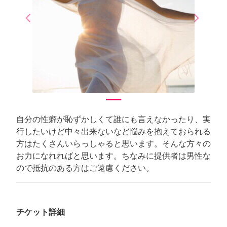
arrow_back_ios
arrow_forward_ios
Previous
Next
自分の性癖が恥ずかしくて誰にも言えなかったり、実
行したいけど中々出来ないなど悩みを抱えておられる
方はたくさんいらっしゃると思います。そんな方々の
お力になれればと思います。ちなみに提供者は男性な
ので抵抗のある方はご遠慮ください。
チケット詳細