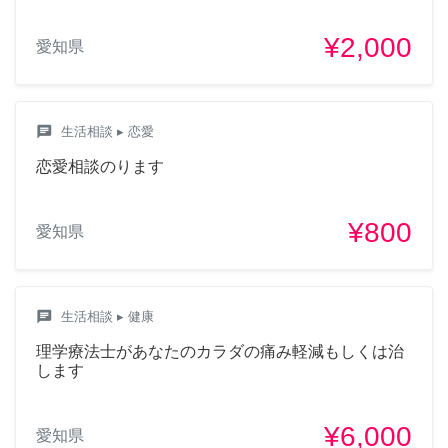
¥2,000
愛知県
chat
生活相談
▸ 恋愛
恋愛相談のります
¥800
愛知県
chat
生活相談
▸ 健康
理学療法士があなたのカラダの痛み軽減もしくは治
します
¥6,000
愛知県