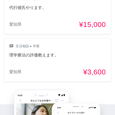
代行彼氏やります。
¥15,000
愛知県
chat
生活相談
▸ 学業
理学療法の評価教えます。
¥3,600
愛知県