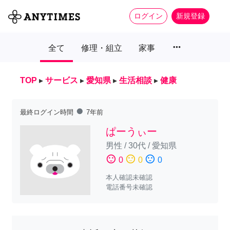
ログイン
新規登録
more_horiz
全て
修理・組立
家事
TOP
▸
サービス
▸
愛知県
▸
生活相談
▸
健康
fiber_manual_record
最終ログイン時間
7年前
ぱーうぃー
男性
/
30代
/
愛知県
sentiment_satisfied
sentiment_neutral
sentiment_dissatisfied
0
0
0
本人確認未確認
電話番号未確認