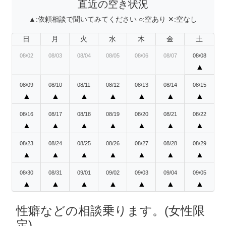
直近の空き状況
▲:
依頼相談で聞いてみてください
○:
空あり
✕:
空なし
日
月
火
水
木
金
土
08/02
08/03
08/04
08/05
08/06
08/07
08/08
▲
08/09
08/10
08/11
08/12
08/13
08/14
08/15
▲
▲
▲
▲
▲
▲
▲
08/16
08/17
08/18
08/19
08/20
08/21
08/22
▲
▲
▲
▲
▲
▲
▲
08/23
08/24
08/25
08/26
08/27
08/28
08/29
▲
▲
▲
▲
▲
▲
▲
08/30
08/31
09/01
09/02
09/03
09/04
09/05
▲
▲
▲
▲
▲
▲
▲
性癖などの相談乗ります。(女性限
定)