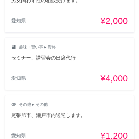
男女問わず性の相談受けます。
¥2,000
愛知県
class
趣味・習い事
▸ 資格
セミナー、講習会の出席代行
¥4,000
愛知県
attachment
その他
▸ その他
尾張旭市、瀬戸市内送迎します。
¥1,200
愛知県