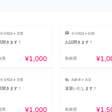
chat
生活相談
▸ 恋愛
生活相談
▸ 結婚
話聞きます！
お話聞きます！
¥1,000
¥1,0
取県
島根県
escalator_warning
生活相談
▸ 恋愛
高齢者
▸ 送迎
話聞きます！
送迎いたします！
¥1,000
¥1,5
根県
島根県