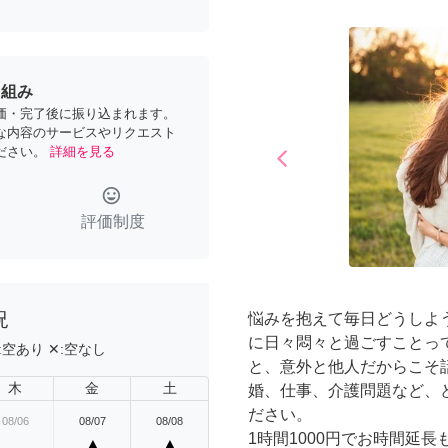
り組み
価・完了後に振り込まれます。
な内容のサービスやリクエスト
ださい。
詳細を見る
arrow_back_ios
Previous
tag_faces
評価制度
況
悩みを抱えて毎日どうしよ
に日々悶々と過ごすことっ
:
空あり
✕:
空なし
と、意外と他人だからこそ
木
金
土
婚、仕事、介護問題など、
ださい。
08/06
08/07
08/08
1時間1000円でお時間延長
▲
▲