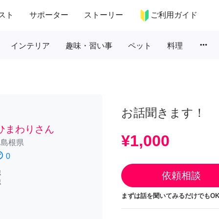
スト
サポーター
ストーリー
ご利用ガイド
more_horiz
インテリア
趣味・習い事
ペット
料理
お話聞きます！
ひまわりさん
¥1,000
/
島根県
atisfied
0
認
依頼相談
認
まずは話を聞いてみるだけでもOK