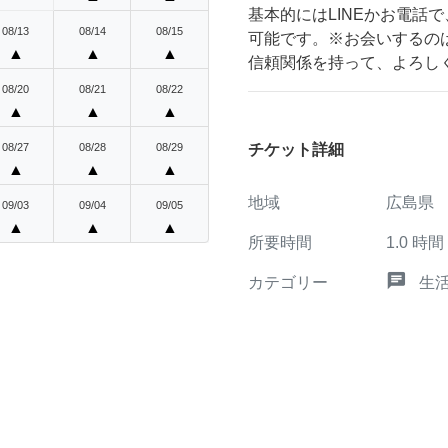
基本的にはLINEかお電話
08/13
08/14
08/15
可能です。※お会いするの
▲
▲
▲
信頼関係を持って、よろし
08/20
08/21
08/22
▲
▲
▲
チケット詳細
08/27
08/28
08/29
▲
▲
▲
地域
広島県
09/03
09/04
09/05
▲
▲
▲
所要時間
1.0
時間
chat
カテゴリー
生