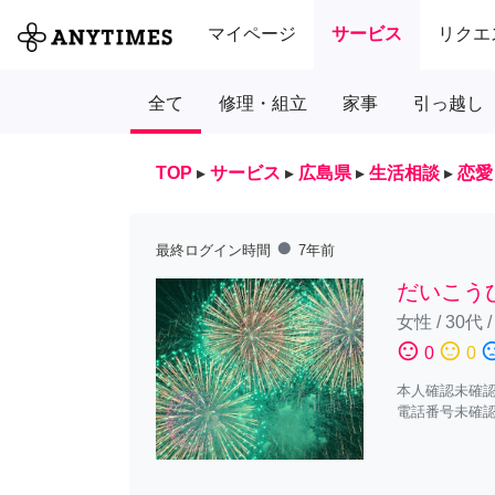
マイページ
サービス
リクエ
全て
修理・組立
家事
引っ越し
TOP
▸
サービス
▸
広島県
▸
生活相談
▸
恋愛
fiber_manual_record
最終ログイン時間
7年前
だいこう
女性
/
30代
sentiment_satisfied
sentiment_neutral
sentiment_diss
0
0
本人確認未確
電話番号未確