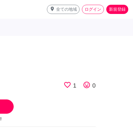
place
全ての地域
ログイン
新規登録
favorite_border
tag_faces
1
0
!