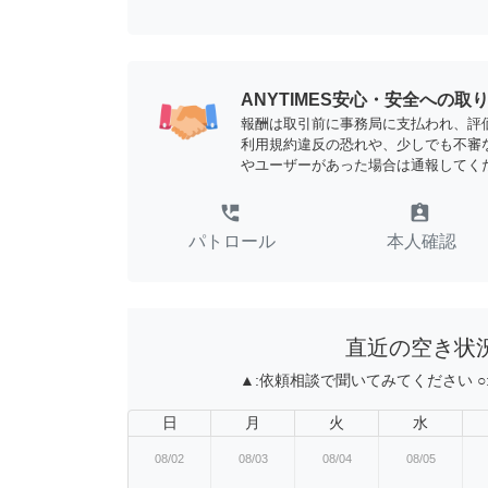
ANYTIMES安心・安全への取
報酬は取引前に事務局に支払われ、評
利用規約違反の恐れや、少しでも不審
やユーザーがあった場合は通報してく
perm_phone_msg
assignment_ind
パトロール
本人確認
直近の空き状
▲:
依頼相談で聞いてみてください
○
日
月
火
水
08/02
08/03
08/04
08/05