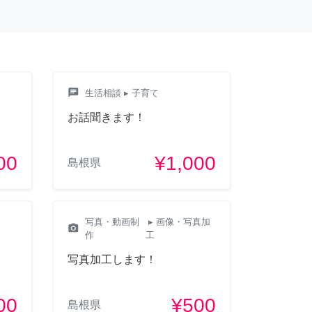
chat
生活相談
▸ 子育て
お話聞きます！
00
¥1,000
島根県
写真・動画制
▸ 画像・写真加
camera_alt
作
工
写真加工します！
00
¥500
島根県