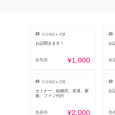
chat
chat
生活相談
▸ 恋愛
お話聞きます！
お
¥1,000
群馬県
鳥
chat
chat
生活相談
▸ 恋愛
セミナー、結婚式、友達、家
お
族、ファン代行
¥2,000
島根県
島