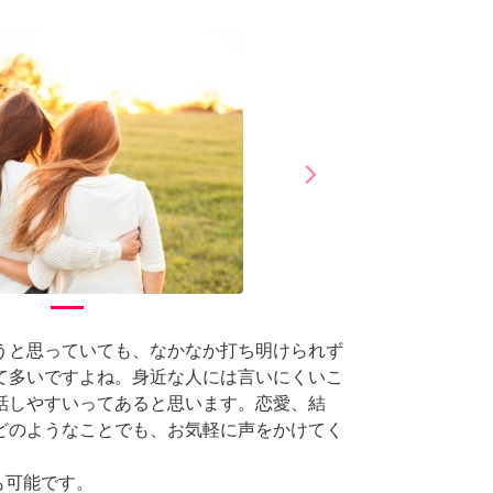
arrow_forward_ios
Next
うと思っていても、なかなか打ち明けられず
て多いですよね。身近な人には言いにくいこ
話しやすいってあると思います。恋愛、結
どのようなことでも、お気軽に声をかけてく
も可能です。