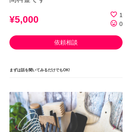
favorite_border
1
¥5,000
tag_faces
0
依頼相談
まずは話を聞いてみるだけでもOK!
arrow_back_ios
arrow_forward_ios
Previous
Next