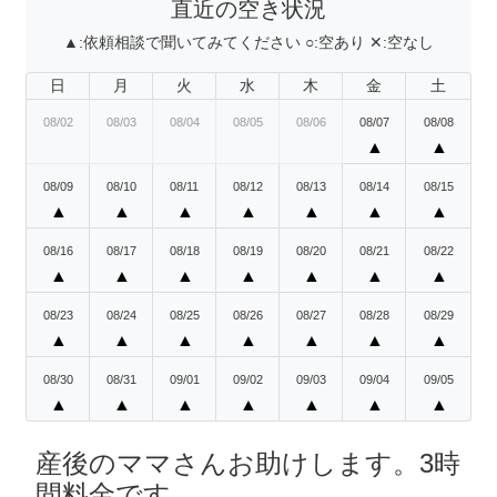
直近の空き状況
▲:
依頼相談で聞いてみてください
○:
空あり
✕:
空なし
日
月
火
水
木
金
土
08/02
08/03
08/04
08/05
08/06
08/07
08/08
▲
▲
08/09
08/10
08/11
08/12
08/13
08/14
08/15
▲
▲
▲
▲
▲
▲
▲
08/16
08/17
08/18
08/19
08/20
08/21
08/22
▲
▲
▲
▲
▲
▲
▲
08/23
08/24
08/25
08/26
08/27
08/28
08/29
▲
▲
▲
▲
▲
▲
▲
08/30
08/31
09/01
09/02
09/03
09/04
09/05
▲
▲
▲
▲
▲
▲
▲
産後のママさんお助けします。3時
間料金です