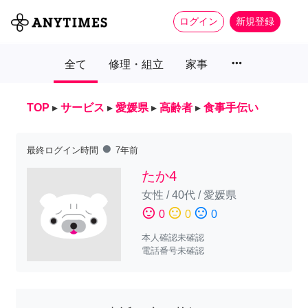
ログイン
新規登録
more_horiz
全て
修理・組立
家事
TOP
▸
サービス
▸
愛媛県
▸
高齢者
▸
食事手伝い
fiber_manual_record
最終ログイン時間
7年前
たか4
女性
/
40代
/
愛媛県
sentiment_satisfied
sentiment_neutral
sentiment_dissatisfied
0
0
0
本人確認未確認
電話番号未確認