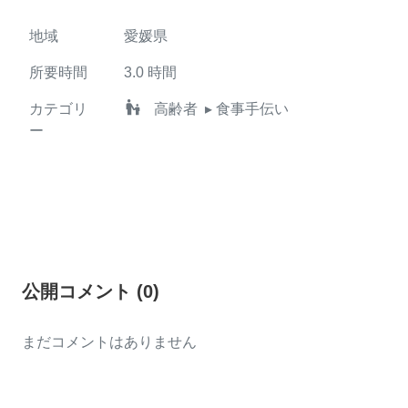
地域
愛媛県
所要時間
3.0
時間
escalator_warning
カテゴリ
高齢者
▸ 食事手伝い
ー
公開コメント
(
0
)
まだコメントはありません