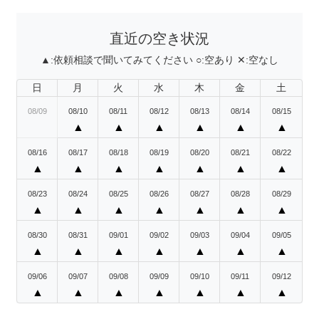
直近の空き状況
▲:
依頼相談で聞いてみてください
○:
空あり
✕:
空なし
日
月
火
水
木
金
土
08/09
08/10
08/11
08/12
08/13
08/14
08/15
▲
▲
▲
▲
▲
▲
08/16
08/17
08/18
08/19
08/20
08/21
08/22
▲
▲
▲
▲
▲
▲
▲
08/23
08/24
08/25
08/26
08/27
08/28
08/29
▲
▲
▲
▲
▲
▲
▲
08/30
08/31
09/01
09/02
09/03
09/04
09/05
▲
▲
▲
▲
▲
▲
▲
09/06
09/07
09/08
09/09
09/10
09/11
09/12
▲
▲
▲
▲
▲
▲
▲