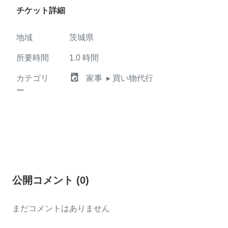
チケット詳細
地域
茨城県
所要時間
1.0
時間
local_laundry_service
カテゴリ
家事
▸ 買い物代行
ー
公開コメント
(
0
)
まだコメントはありません