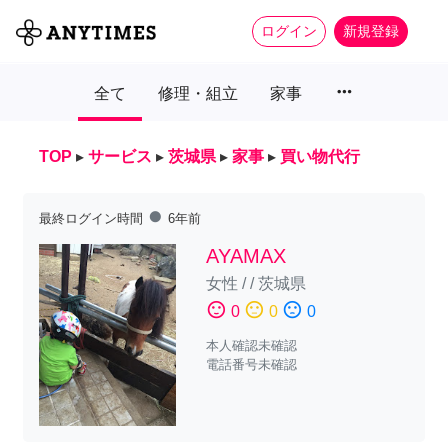
ログイン
新規登録
more_horiz
全て
修理・組立
家事
TOP
▸
サービス
▸
茨城県
▸
家事
▸
買い物代行
fiber_manual_record
最終ログイン時間
6年前
AYAMAX
女性
/
/
茨城県
sentiment_satisfied
sentiment_neutral
sentiment_dissatisfied
0
0
0
本人確認未確認
電話番号未確認