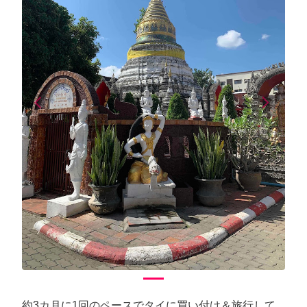
arrow_back_ios
arrow_forward_ios
Previous
Next
約3カ月に1回のペースでタイに買い付け＆旅行して