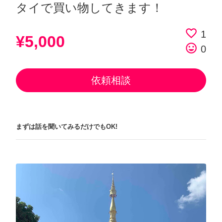
タイで買い物してきます！
favorite_border
1
¥5,000
tag_faces
0
依頼相談
まずは話を聞いてみるだけでもOK!