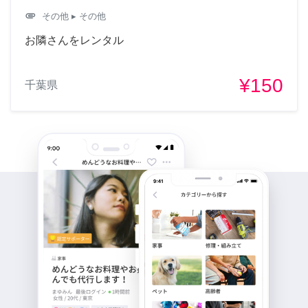
attachment
その他
▸ その他
お隣さんをレンタル
¥150
千葉県