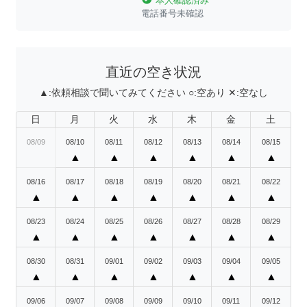
本人確認済み
電話番号未確認
直近の空き状況
▲:
依頼相談で聞いてみてください
○:
空あり
✕:
空なし
日
月
火
水
木
金
土
08/09
08/10
08/11
08/12
08/13
08/14
08/15
▲
▲
▲
▲
▲
▲
08/16
08/17
08/18
08/19
08/20
08/21
08/22
▲
▲
▲
▲
▲
▲
▲
08/23
08/24
08/25
08/26
08/27
08/28
08/29
▲
▲
▲
▲
▲
▲
▲
08/30
08/31
09/01
09/02
09/03
09/04
09/05
▲
▲
▲
▲
▲
▲
▲
09/06
09/07
09/08
09/09
09/10
09/11
09/12