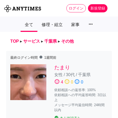
ログイン
新規登録
more_horiz
全て
修理・組立
家事
TOP
▸
サービス
▸
千葉県
▸
その他
fiber_manual_record
最終ログイン時間
1週間前
たまり
女性
/
30代
/
千葉県
sentiment_satisfied
sentiment_neutral
sentiment_dissatisfied
4
0
0
依頼相談への返答率: 100%
依頼相談への平均返答時間: 3日以
上
メッセージ平均返信時間: 24時間
以内
check_circle