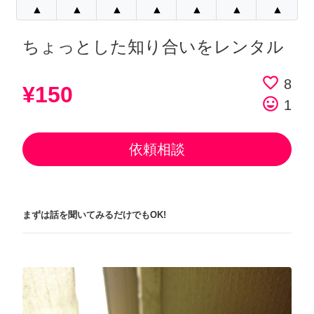
▲
▲
▲
▲
▲
▲
▲
ちょっとした知り合いをレンタル
favorite_border
8
¥150
tag_faces
1
依頼相談
まずは話を聞いてみるだけでもOK!