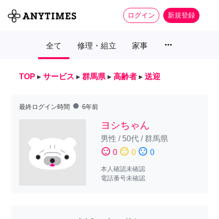
ログイン
新規登録
more_horiz
全て
修理・組立
家事
TOP
▸
サービス
▸
群馬県
▸
高齢者
▸
送迎
fiber_manual_record
最終ログイン時間
6年前
ヨシちゃん
男性
/
50代
/
群馬県
sentiment_satisfied
sentiment_neutral
sentiment_dissatisfied
0
0
0
本人確認未確認
電話番号未確認