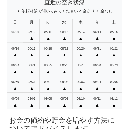
直近の空き状況
▲:
依頼相談で聞いてみてください
○:
空あり
✕:
空なし
日
月
火
水
木
金
土
08/09
08/10
08/11
08/12
08/13
08/14
08/15
▲
▲
▲
▲
▲
▲
08/16
08/17
08/18
08/19
08/20
08/21
08/22
▲
▲
▲
▲
▲
▲
▲
08/23
08/24
08/25
08/26
08/27
08/28
08/29
▲
▲
▲
▲
▲
▲
▲
08/30
08/31
09/01
09/02
09/03
09/04
09/05
▲
▲
▲
▲
▲
▲
▲
09/06
09/07
09/08
09/09
09/10
09/11
09/12
▲
▲
▲
▲
▲
▲
▲
お金の節約や貯金を増やす方法に
ついてアドバイスします