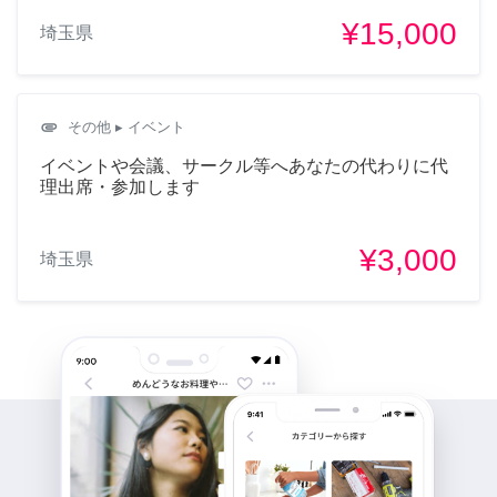
¥15,000
埼玉県
attachment
その他
▸ イベント
イベントや会議、サークル等へあなたの代わりに代
理出席・参加します
¥3,000
埼玉県