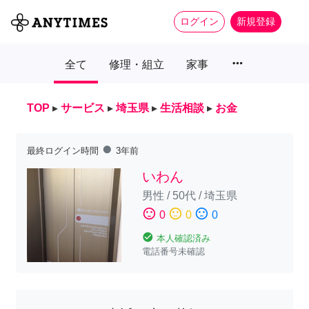
ログイン
新規登録
more_horiz
全て
修理・組立
家事
TOP
▸
サービス
▸
埼玉県
▸
生活相談
▸
お金
fiber_manual_record
最終ログイン時間
3年前
いわん
男性
/
50代
/
埼玉県
sentiment_satisfied
sentiment_neutral
sentiment_dissatisfied
0
0
0
check_circle
本人確認済み
電話番号未確認