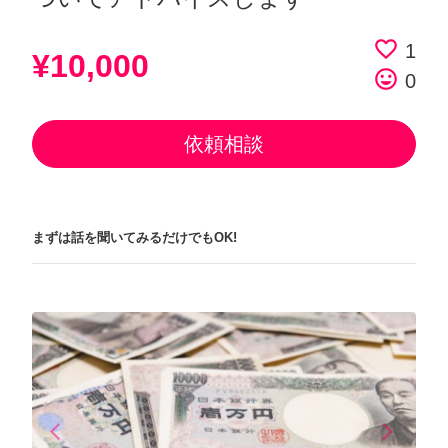
favorite_border
1
¥10,000
tag_faces
0
依頼相談
まずは話を聞いてみるだけでもOK!
arrow_back_ios
arrow_forward_ios
Previous
Next