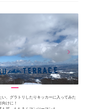
arrow_forward_ios
Next
たい、グラトリしたりキッカーに入ってみた
方向けに！
募も可、もちろんマンツーマンも