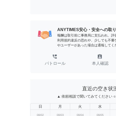
ANYTIMES安心・安全への取
報酬は取引前に事務局に支払われ、評
利用規約違反の恐れや、少しでも不審
やユーザーがあった場合は通報してく
perm_phone_msg
assignment_ind
パトロール
本人確認
直近の空き状
▲:
依頼相談で聞いてみてください
○
日
月
火
水
08/02
08/03
08/04
08/05