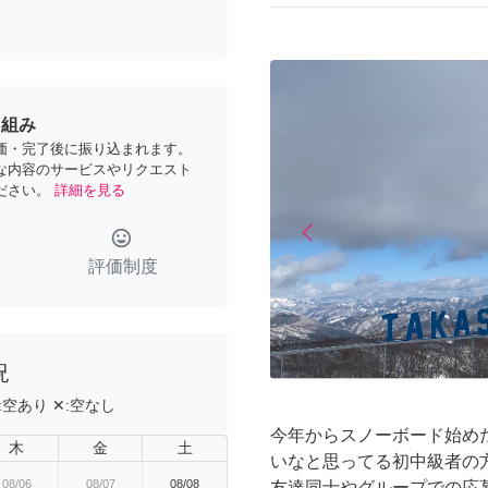
り組み
価・完了後に振り込まれます。
な内容のサービスやリクエスト
ださい。
詳細を見る
arrow_back_ios
tag_faces
Previous
評価制度
況
:
空あり
✕:
空なし
今年からスノーボード始め
木
金
土
いなと思ってる初中級者の
08/06
08/07
08/08
友達同士やグループでの応