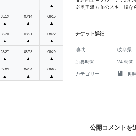
▲
※奥美濃方面のスキー場な
08/13
08/14
08/15
▲
▲
▲
チケット詳細
08/20
08/21
08/22
▲
▲
▲
地域
岐阜県
08/27
08/28
08/29
▲
▲
▲
所要時間
24
時間
09/03
09/04
09/05
class
カテゴリー
趣
▲
▲
▲
公開コメントを