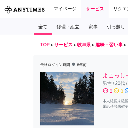
マイページ
サービス
リクエ
全て
修理・組立
家事
引っ越し
TOP
▸
サービス
▸
岐阜県
▸
趣味・習い事
▸
fiber_manual_record
最終ログイン時間
6年前
よこっし
男性
/
20代
sentiment_satisfied
sentiment_neutral
sentiment_diss
0
0
本人確認未確
電話番号未確