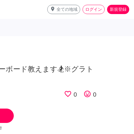
place
全ての地域
ログイン
新規登録
ーボード教えます🏂※グラト
favorite_border
tag_faces
0
0
!