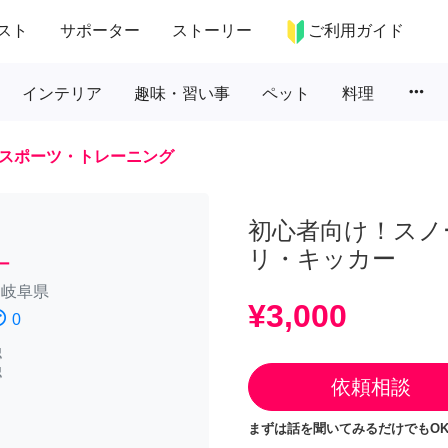
スト
サポーター
ストーリー
ご利用ガイド
more_horiz
インテリア
趣味・習い事
ペット
料理
スポーツ・トレーニング
初心者向け！スノ
リ・キッカー
ー
/
岐阜県
¥3,000
atisfied
0
認
認
依頼相談
まずは話を聞いてみるだけでもOK