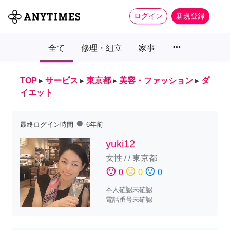
ログイン
新規登録
more_horiz
全て
修理・組立
家事
TOP
▸
サービス
▸
東京都
▸
美容・ファッション
▸
ダ
イエット
fiber_manual_record
最終ログイン時間
6年前
yuki12
女性
/
/
東京都
sentiment_satisfied
sentiment_neutral
sentiment_dissatisfied
0
0
0
本人確認未確認
電話番号未確認