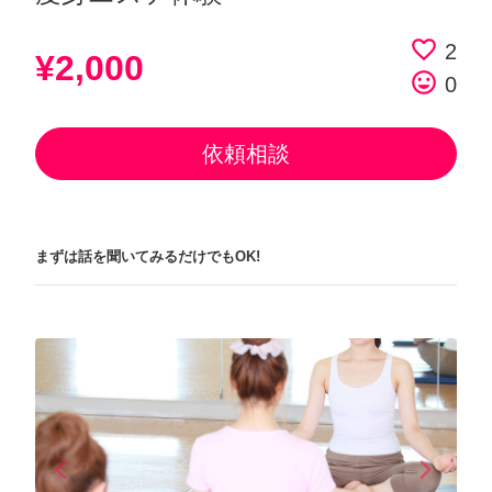
favorite_border
2
¥2,000
tag_faces
0
依頼相談
まずは話を聞いてみるだけでもOK!
arrow_back_ios
arrow_forward_ios
Previous
Next