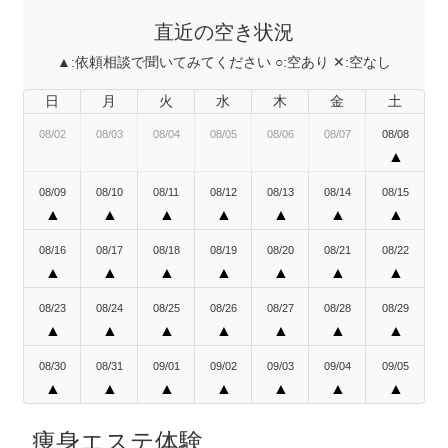
直近の空き状況
▲:
依頼相談で聞いてみてください
○:
空あり
✕:
空なし
日
月
火
水
木
金
土
08/02
08/03
08/04
08/05
08/06
08/07
08/08
▲
08/09
08/10
08/11
08/12
08/13
08/14
08/15
▲
▲
▲
▲
▲
▲
▲
08/16
08/17
08/18
08/19
08/20
08/21
08/22
▲
▲
▲
▲
▲
▲
▲
08/23
08/24
08/25
08/26
08/27
08/28
08/29
▲
▲
▲
▲
▲
▲
▲
08/30
08/31
09/01
09/02
09/03
09/04
09/05
▲
▲
▲
▲
▲
▲
▲
痩身エステ体験