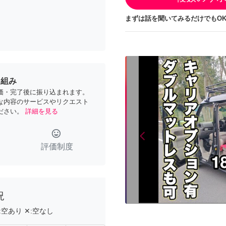
まずは話を聞いてみるだけでもOK
り組み
価・完了後に振り込まれます。
な内容のサービスやリクエスト
ださい。
詳細を見る
tag_faces
arrow_back_ios
Previous
評価制度
況
:
空あり
✕:
空なし