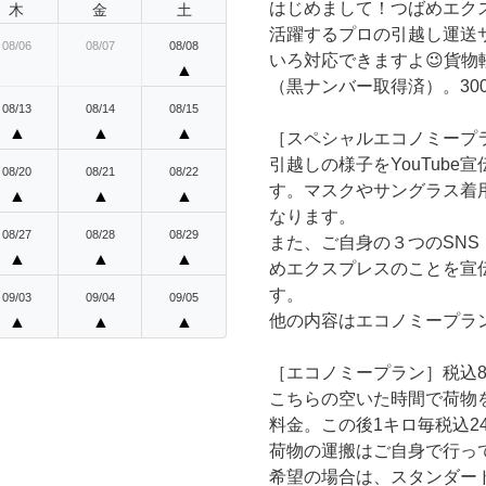
はじめまして！つばめエク
木
金
土
活躍するプロの引越し運送
08/06
08/07
08/08
いろ対応できますよ😉貨
▲
（黒ナンバー取得済）。30
08/13
08/14
08/15
▲
▲
▲
［スペシャルエコノミープラ
引越しの様子をYouTub
08/20
08/21
08/22
す。マスクやサングラス着
▲
▲
▲
なります。
08/27
08/28
08/29
また、ご自身の３つのSNS（
▲
▲
▲
めエクスプレスのことを宣
す。
09/03
09/04
09/05
他の内容はエコノミープラ
▲
▲
▲
［エコノミープラン］税込8,
こちらの空いた時間で荷物
料金。この後1キロ毎税込2
荷物の運搬はご自身で行っ
希望の場合は、スタンダー