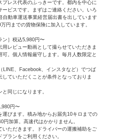
スプレス代表のふっきーです。都内を中心に
サービスです。まずはご連絡ください。いろ
物軽自動車運送事業経営届出書を出しています
0万円までの貨物保険に加入しています。
ン］税込5,980円〜
e宣伝用レビュー動画として撮らせていただきま
用可。個人情報厳守します。毎月人数限定と
LINE、Facebook、インスタなど）でつば
伝していただくことが条件となっておりま
ンと同じになります。
980円〜
を運びます。積み地からお届先10キロまでの
40円加算。高速代はかかりません。
ていただきます。ドライバーの運搬補助をご
ドプランをご利用ください。