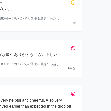
sentiment_neutral
ーニ
ざいます！
,980円〜！軽バンでの運搬＆単身引っ越し
3年前
tag_faces
寧な取引ありがとうございました。
,980円〜！軽バンでの運搬＆単身引っ越し
3年前
tag_faces
 very helpful and cheerful. Also very
rrived earlier than expected in the drop off