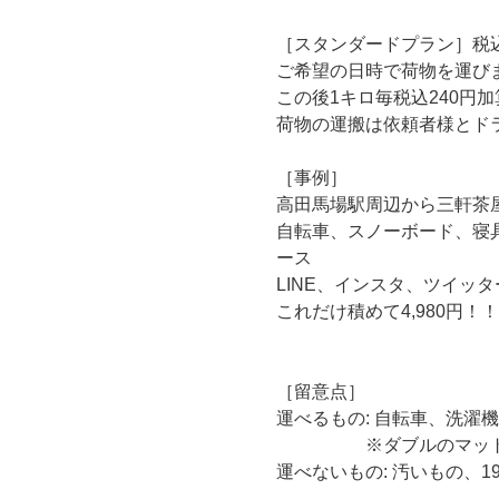
［スタンダードプラン］税込1
ご希望の日時で荷物を運び
この後1キロ毎税込240円
荷物の運搬は依頼者様とド
［事例］
高田馬場駅周辺から三軒茶
自転車、スノーボード、寝
ース
LINE、インスタ、ツイッ
これだけ積めて4,980円！！
［留意点］
運べるもの: 自転車、洗濯
※ダブルのマットレス
運べないもの: 汚いもの、1