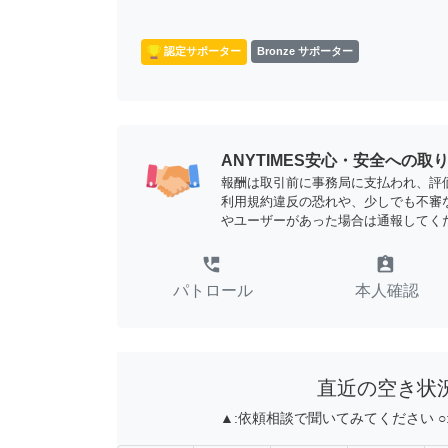
認定サポーター
Bronze サポーター
ANYTIMES安心・安全への取
報酬は取引前に事務局に支払われ、評
利用規約違反の恐れや、少しでも不審
やユーザーがあった場合は通報してく
perm_phone_msg
assignment_ind
パトロール
本人確認
直近の空き状
▲:
依頼相談で聞いてみてください
○