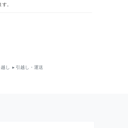
ます。
っ越し
▸ 引越し・運送