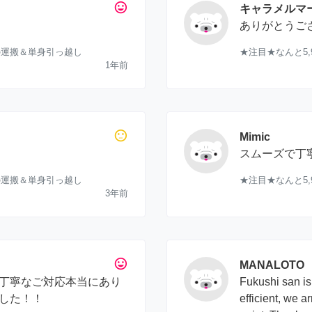
tag_faces
キャラメルマ
ありがとうご
の運搬＆単身引っ越し
★注目★なんと5
1年前
sentiment_neutral
Mimic
スムーズで丁
の運搬＆単身引っ越し
★注目★なんと5
3年前
tag_faces
MANALOTO
丁寧なご対応本当にあり
Fukushi san is
した！！
efficient, we a