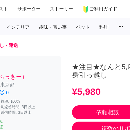
スト
サポーター
ストーリー
ご利用ガイド
more_horiz
インテリア
趣味・習い事
ペット
料理
し・運送
★注目★なんと5,
身引っ越し
y（ふっきー）
/
東京都
¥5,980
iment_dissatisfied
0
率: 100%
均返答時間: 3日以上
依頼相談
返信時間: 3日以上
み
証
複数のサ