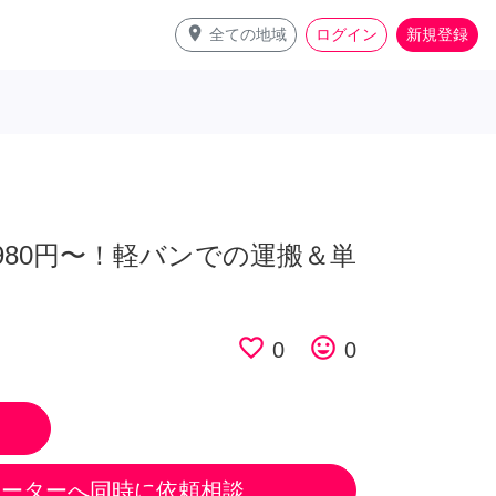
place
全ての地域
ログイン
新規登録
980円〜！軽バンでの運搬＆単
favorite_border
tag_faces
0
0
ポーターへ同時に依頼相談