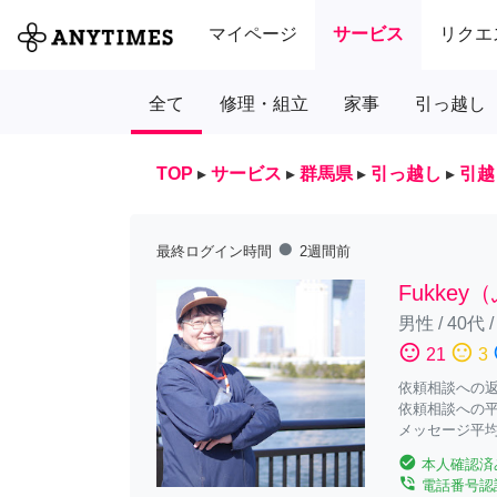
マイページ
サービス
リクエ
全て
修理・組立
家事
引っ越し
TOP
▸
サービス
▸
群馬県
▸
引っ越し
▸
引越
fiber_manual_record
最終ログイン時間
2週間前
Fukke
男性
/
40代
sentiment_satisfied
sentiment_neutral
sent
21
3
依頼相談への返答
依頼相談への平
メッセージ平均
check_circle
本人確認済
phone_in_talk
電話番号認