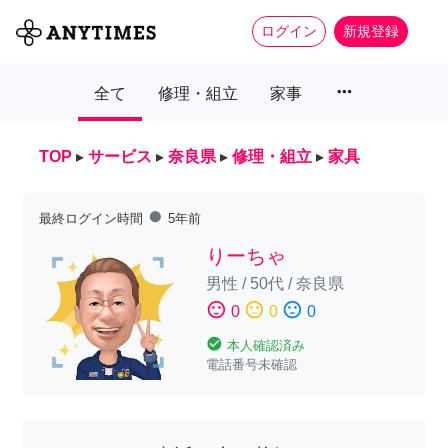
ログイン
新規登録
more_horiz
全て
修理・組立
家事
TOP
▸
サービス
▸
奈良県
▸
修理・組立
▸
家具
fiber_manual_record
最終ログイン時間
5年前
りーちゃ
男性
/
50代
/
奈良県
sentiment_satisfied
sentiment_neutral
sentiment_dissatisfied
0
0
0
check_circle
本人確認済み
電話番号未確認