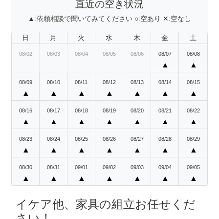
直近の空き状況
▲:
依頼相談で聞いてみてください
○:
空あり
✕:
空なし
日
月
火
水
木
金
土
08/02
08/03
08/04
08/05
08/06
08/07
08/08
▲
▲
08/09
08/10
08/11
08/12
08/13
08/14
08/15
▲
▲
▲
▲
▲
▲
▲
08/16
08/17
08/18
08/19
08/20
08/21
08/22
▲
▲
▲
▲
▲
▲
▲
08/23
08/24
08/25
08/26
08/27
08/28
08/29
▲
▲
▲
▲
▲
▲
▲
08/30
08/31
09/01
09/02
09/03
09/04
09/05
▲
▲
▲
▲
▲
▲
▲
イケア他、家具の組立お任せくだ
さい！