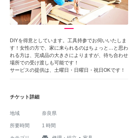
DIYを得意としています。工具持参でお伺いいたしま
す！女性の方で、家に来られるのはちょっと…と思わ
れる方は、完成品の大きさによりますが、待ち合わせ
場所での受け渡しも可能です！
サービスの提供は、土曜日・日曜日・祝日OKです！
チケット詳細
地域
奈良県
所要時間
1
時間
weekend
カテゴリ
修理・組立
▸ 家具