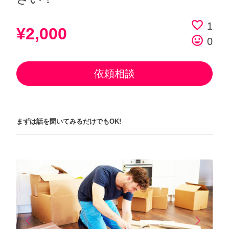
favorite_border
1
¥2,000
tag_faces
0
依頼相談
まずは話を聞いてみるだけでもOK!
arrow_back_ios
arrow_forward_ios
Previous
Next