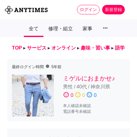
ログイン
新規登録
more_horiz
全て
修理・組立
家事
TOP
▸
サービス
▸
オンライン
▸
趣味・習い事
▸
語学
fiber_manual_record
最終ログイン時間
5年前
ミゲルにおまかせ♪
男性
/
40代
/
神奈川県
sentiment_satisfied
sentiment_neutral
sentiment_dissatisfied
0
0
0
本人確認未確認
電話番号未確認