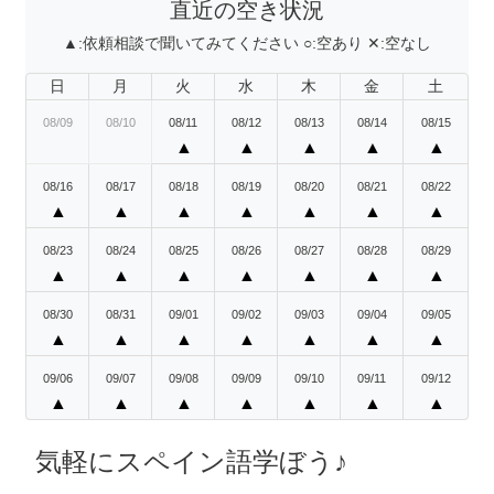
直近の空き状況
▲:
依頼相談で聞いてみてください
○:
空あり
✕:
空なし
日
月
火
水
木
金
土
08/09
08/10
08/11
08/12
08/13
08/14
08/15
▲
▲
▲
▲
▲
08/16
08/17
08/18
08/19
08/20
08/21
08/22
▲
▲
▲
▲
▲
▲
▲
08/23
08/24
08/25
08/26
08/27
08/28
08/29
▲
▲
▲
▲
▲
▲
▲
08/30
08/31
09/01
09/02
09/03
09/04
09/05
▲
▲
▲
▲
▲
▲
▲
09/06
09/07
09/08
09/09
09/10
09/11
09/12
▲
▲
▲
▲
▲
▲
▲
気軽にスペイン語学ぼう♪