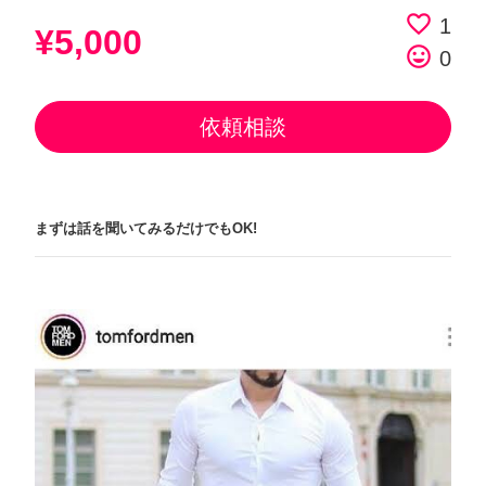
favorite_border
1
¥5,000
tag_faces
0
依頼相談
まずは話を聞いてみるだけでもOK!