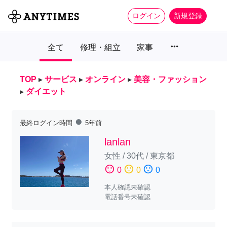
ログイン
新規登録
more_horiz
全て
修理・組立
家事
TOP
▸
サービス
▸
オンライン
▸
美容・ファッション
▸
ダイエット
fiber_manual_record
最終ログイン時間
5年前
lanlan
女性
/
30代
/
東京都
sentiment_satisfied
sentiment_neutral
sentiment_dissatisfied
0
0
0
本人確認未確認
電話番号未確認