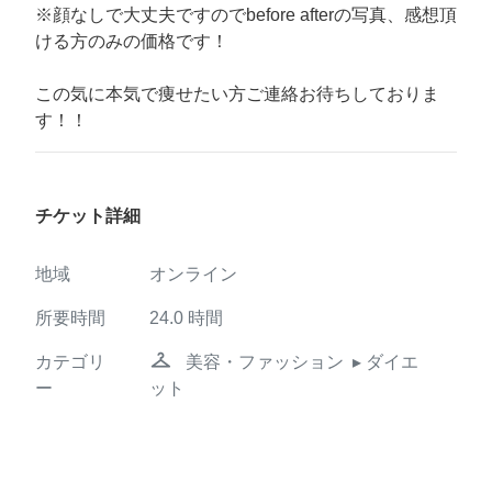
※顔なしで大丈夫ですのでbefore afterの写真、感想頂
ける方のみの価格です！
この気に本気で痩せたい方ご連絡お待ちしておりま
す！！
チケット詳細
地域
オンライン
所要時間
24.0
時間
checkroom
カテゴリ
美容・ファッション
▸ ダイエ
ー
ット