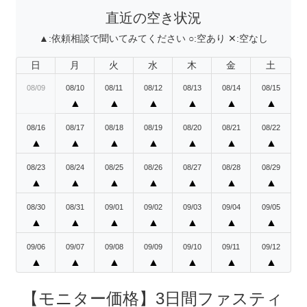
直近の空き状況
▲:
依頼相談で聞いてみてください
○:
空あり
✕:
空なし
日
月
火
水
木
金
土
08/09
08/10
08/11
08/12
08/13
08/14
08/15
▲
▲
▲
▲
▲
▲
08/16
08/17
08/18
08/19
08/20
08/21
08/22
▲
▲
▲
▲
▲
▲
▲
08/23
08/24
08/25
08/26
08/27
08/28
08/29
▲
▲
▲
▲
▲
▲
▲
08/30
08/31
09/01
09/02
09/03
09/04
09/05
▲
▲
▲
▲
▲
▲
▲
09/06
09/07
09/08
09/09
09/10
09/11
09/12
▲
▲
▲
▲
▲
▲
▲
【モニター価格】3日間ファスティ