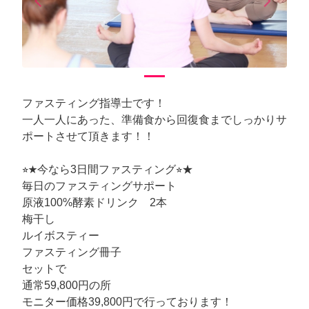
arrow_back_ios
arrow_forward_ios
Previous
Next
ファスティング指導士です！
一人一人にあった、準備食から回復食までしっかりサ
ポートさせて頂きます！！
⭐︎★今なら3日間ファスティング⭐︎★
毎日のファスティングサポート
原液100%酵素ドリンク 2本
梅干し
ルイボスティー
ファスティング冊子
セットで
通常59,800円の所
モニター価格39,800円で行っております！