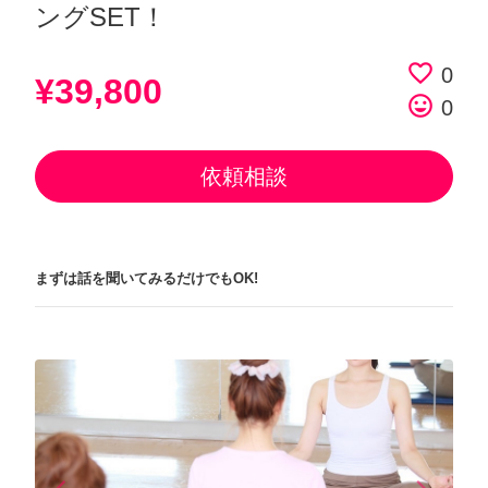
ングSET！
favorite_border
0
¥39,800
tag_faces
0
依頼相談
まずは話を聞いてみるだけでもOK!